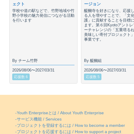
ェクト
ージョン
学校や道の駅などで、竹野地域や竹
醍醐寺を好きになり、応援
野小学校の魅力発信につながる活動
る人を増やすことで、「文
を行います
護」に貢献することを目標
ます。第６回Kyotoアント
ーチャレンジの「五重塔る
美味しい寄付プロジェクト
事業です。
By チーム竹野
By 醍醐組
2026/08/06〜2027/03/31
2026/08/06〜2027/03/31
応援数 6
応援数 5
-Youth Enterpriseとは / About Youth Enterprise
-サービス機能 / Services
-プロジェクトを登録するには / How to become a member
-プロジェクトを応援するには / How to support a project