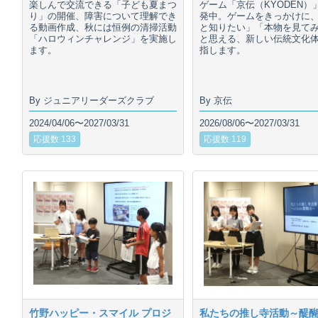
楽しんで交流できる「子ども夏まつ
ゲーム「京伝（KYODEN）
り」の開催、障害について理解でき
発中。ゲームをきっかけに
る動画作成、秋には恒例の清掃活動
と知りたい」「本物を見て
「ハロウィンチャレンジ」を実施し
と思える、新しい伝統文化
ます。
指します。
By ジュニアリーダーズクラブ
By 京伝
2024/04/06〜2027/03/31
2026/08/06〜2027/03/31
応援数 133
応援数 119
竹野ハッピー・スマイル プロジ
私たちの推し寺活動～醍