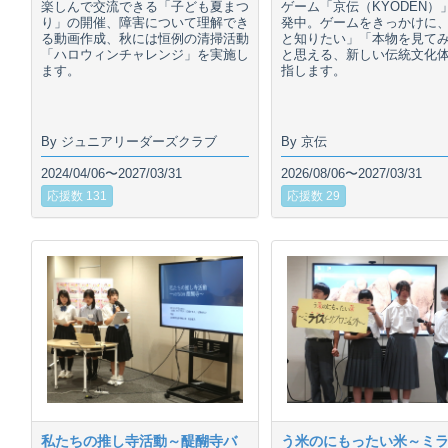
楽しんで交流できる「子ども夏まつ
ゲーム「京伝（KYODEN）
り」の開催、障害について理解でき
発中。ゲームをきっかけに
る動画作成、秋には恒例の清掃活動
と知りたい」「本物を見て
「ハロウィンチャレンジ」を実施し
と思える、新しい伝統文化
ます。
指します。
By ジュニアリーダーズクラブ
By 京伝
2024/04/06〜2027/03/31
2026/08/06〜2027/03/31
応援数 131
応援数 29
私たちの推し寺活動～醍醐寺バ
う米のにもったい米～ミ