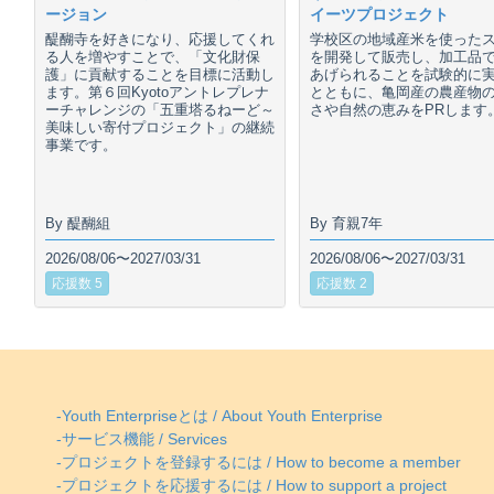
ージョン
イーツプロジェクト
醍醐寺を好きになり、応援してくれ
学校区の地域産米を使った
る人を増やすことで、「文化財保
を開発して販売し、加工品
護」に貢献することを目標に活動し
あげられることを試験的に
ます。第６回Kyotoアントレプレナ
とともに、亀岡産の農産物
ーチャレンジの「五重塔るねーど～
さや自然の恵みをPRします
美味しい寄付プロジェクト」の継続
事業です。
By 醍醐組
By 育親7年
2026/08/06〜2027/03/31
2026/08/06〜2027/03/31
応援数 5
応援数 2
-Youth Enterpriseとは / About Youth Enterprise
-サービス機能 / Services
-プロジェクトを登録するには / How to become a member
-プロジェクトを応援するには / How to support a project