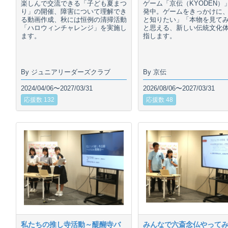
楽しんで交流できる「子ども夏まつ
ゲーム「京伝（KYODEN）
り」の開催、障害について理解でき
発中。ゲームをきっかけに
る動画作成、秋には恒例の清掃活動
と知りたい」「本物を見て
「ハロウィンチャレンジ」を実施し
と思える、新しい伝統文化
ます。
指します。
By ジュニアリーダーズクラブ
By 京伝
2024/04/06〜2027/03/31
2026/08/06〜2027/03/31
応援数 132
応援数 48
私たちの推し寺活動～醍醐寺バ
みんなで六斎念仏やって