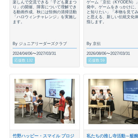
楽しんで交流できる「子ども夏まつ
ゲーム「京伝（KYODEN）
り」の開催、障害について理解でき
発中。ゲームをきっかけに
る動画作成、秋には恒例の清掃活動
と知りたい」「本物を見て
「ハロウィンチャレンジ」を実施し
と思える、新しい伝統文化
ます。
指します。
By ジュニアリーダーズクラブ
By 京伝
2024/04/06〜2027/03/31
2026/08/06〜2027/03/31
応援数 132
応援数 59
竹野ハッピー・スマイル プロジ
私たちの推し寺活動～醍