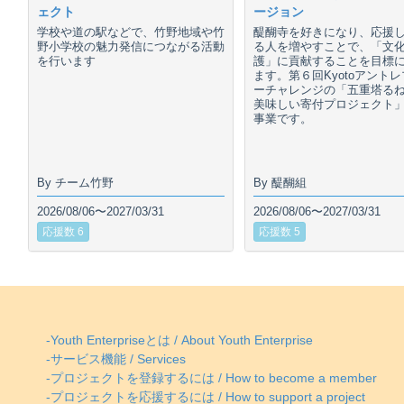
ェクト
ージョン
学校や道の駅などで、竹野地域や竹
醍醐寺を好きになり、応援
野小学校の魅力発信につながる活動
る人を増やすことで、「文
を行います
護」に貢献することを目標
ます。第６回Kyotoアント
ーチャレンジの「五重塔る
美味しい寄付プロジェクト
事業です。
By チーム竹野
By 醍醐組
2026/08/06〜2027/03/31
2026/08/06〜2027/03/31
応援数 6
応援数 5
-Youth Enterpriseとは / About Youth Enterprise
-サービス機能 / Services
-プロジェクトを登録するには / How to become a member
-プロジェクトを応援するには / How to support a project