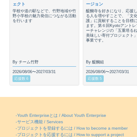
ェクト
ージョン
学校や道の駅などで、竹野地域や竹
醍醐寺を好きになり、応援
野小学校の魅力発信につながる活動
る人を増やすことで、「文
を行います
護」に貢献することを目標
ます。第６回Kyotoアント
ーチャレンジの「五重塔る
美味しい寄付プロジェクト
事業です。
By チーム竹野
By 醍醐組
2026/08/06〜2027/03/31
2026/08/06〜2027/03/31
応援数 6
応援数 5
-Youth Enterpriseとは / About Youth Enterprise
-サービス機能 / Services
-プロジェクトを登録するには / How to become a member
-プロジェクトを応援するには / How to support a project