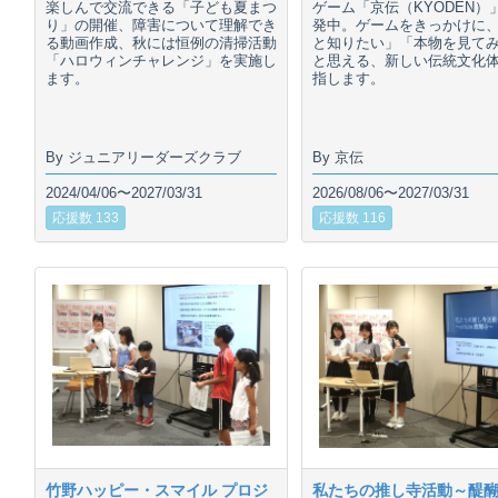
楽しんで交流できる「子ども夏まつ
ゲーム「京伝（KYODEN）
り」の開催、障害について理解でき
発中。ゲームをきっかけに
る動画作成、秋には恒例の清掃活動
と知りたい」「本物を見て
「ハロウィンチャレンジ」を実施し
と思える、新しい伝統文化
ます。
指します。
By ジュニアリーダーズクラブ
By 京伝
2024/04/06〜2027/03/31
2026/08/06〜2027/03/31
応援数 133
応援数 116
竹野ハッピー・スマイル プロジ
私たちの推し寺活動～醍