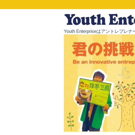
Youth Enterpriseはア