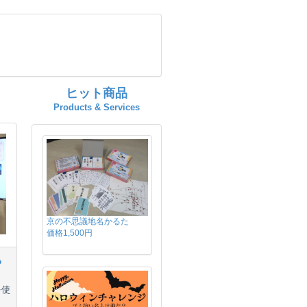
ヒット商品
Products & Services
京の不思議地名かるた
価格1,500円
る
を使
ま