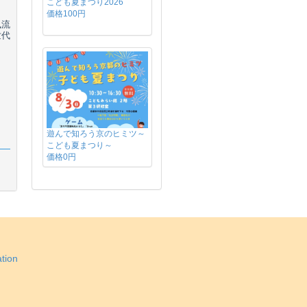
こども夏まつり2026
価格100円
風流
世代
遊んで知ろう京のヒミツ～
こども夏まつり～
価格0円
tion