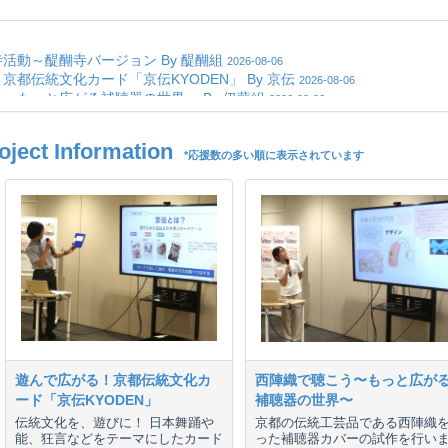
ct Information
*応援数の多い順に表示されています
遊んで広がる！京都伝統文化カ
西陣織で聴こう〜もっと広が
ード「京伝KYODEN」
補聴器の世界〜
伝統文化を、遊びに！ 日本舞踊や
京都の伝統工芸品である西陣織
能、狂言などをテーマにしたカード
った補聴器カバーの試作を行い