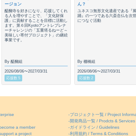
ージョン
ん？
醍醐寺を好きになり、応援してくれ
ユネスコ無形文化遺産である『
る人を増やすことで、「文化財保
踊』の一つである六斎念仏を次
護」に貢献することを目標に活動し
につなぐ活動
ます。第６回Kyotoアントレプレナ
ーチャレンジの「五重塔るねーど～
美味しい寄付プロジェクト」の継続
事業です。
By 醍醐組
By 棚橋組
2026/08/06〜2027/03/31
2026/08/06〜2027/03/31
応援数 5
応援数 2
erprise
-プロジェクト一覧 / Project Informa
-開発商品一覧 / Prodcts & Services
come a member
-ガイドライン / Guidelines
ort a project
-利用規約 / Terms & Conditions