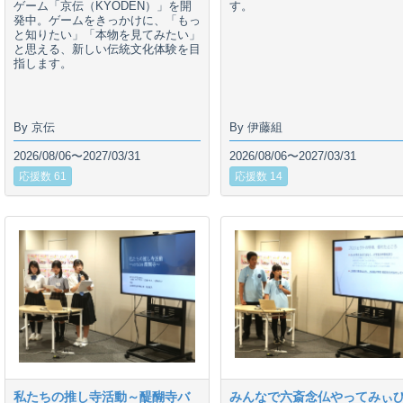
ゲーム「京伝（KYODEN）」を開
す。
発中。ゲームをきっかけに、「もっ
と知りたい」「本物を見てみたい」
と思える、新しい伝統文化体験を目
指します。
By 京伝
By 伊藤組
2026/08/06〜2027/03/31
2026/08/06〜2027/03/31
応援数 61
応援数 14
私たちの推し寺活動～醍醐寺バ
みんなで六斎念仏やってみぃ