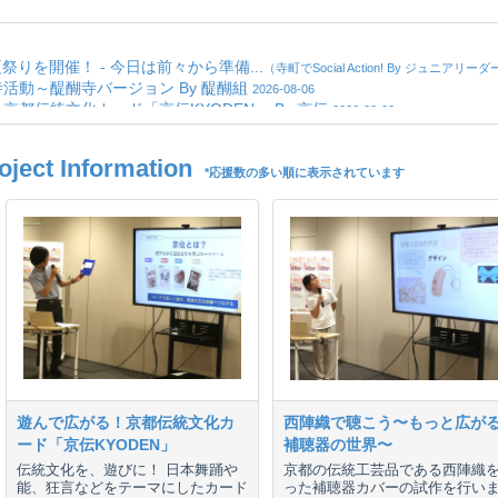
ct Information
*応援数の多い順に表示されています
遊んで広がる！京都伝統文化カ
西陣織で聴こう〜もっと広が
ード「京伝KYODEN」
補聴器の世界〜
伝統文化を、遊びに！ 日本舞踊や
京都の伝統工芸品である西陣織
能、狂言などをテーマにしたカード
った補聴器カバーの試作を行い