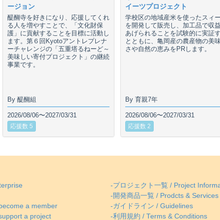
ージョン
イーツプロジェクト
醍醐寺を好きになり、応援してくれ
学校区の地域産米を使ったスィ
る人を増やすことで、「文化財保
を開発して販売し、加工品で収
護」に貢献することを目標に活動し
あげられることを試験的に実証
ます。第６回Kyotoアントレプレナ
とともに、亀岡産の農産物の美
ーチャレンジの「五重塔るねーど～
さや自然の恵みをPRします。
美味しい寄付プロジェクト」の継続
事業です。
By 醍醐組
By 育親7年
2026/08/06〜2027/03/31
2026/08/06〜2027/03/31
応援数 5
応援数 2
erprise
-プロジェクト一覧 / Project Informa
-開発商品一覧 / Prodcts & Services
come a member
-ガイドライン / Guidelines
ort a project
-利用規約 / Terms & Conditions