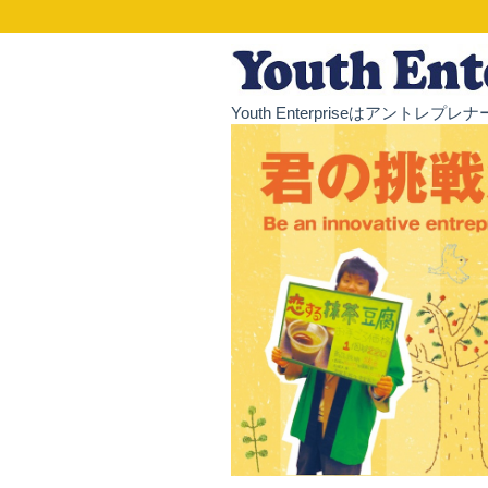
Youth Enterpriseはア