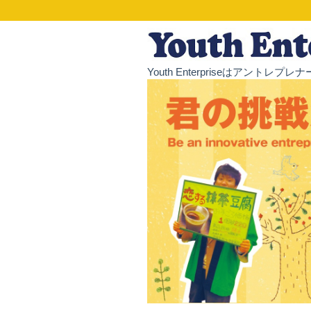
Youth Enterpriseはア