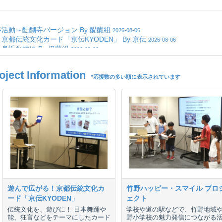
ct Information
*応援数の多い順に表示されています
遊んで広がる！京都伝統文化カ
竹野ハッピー・スマイル プロ
ード「京伝KYODEN」
ェクト
伝統文化を、遊びに！ 日本舞踊や
学校や道の駅などで、竹野地域
能、狂言などをテーマにしたカード
野小学校の魅力発信につながる