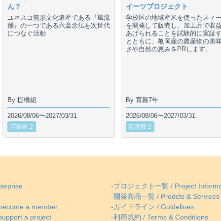
ん？
イーツプロジェクト
ユネスコ無形文化遺産である『風流
学校区の地域産米を使ったスィ
踊』の一つである六斎念仏を次世代
を開発して販売し、加工品で収
につなぐ活動
あげられることを試験的に実証
とともに、亀岡産の農産物の美
さや自然の恵みをPRします。
By 棚橋組
By 育親7年
2026/08/06〜2027/03/31
2026/08/06〜2027/03/31
応援数 2
応援数 2
erprise
-プロジェクト一覧 / Project Informa
-開発商品一覧 / Prodcts & Services
come a member
-ガイドライン / Guidelines
ort a project
-利用規約 / Terms & Conditions