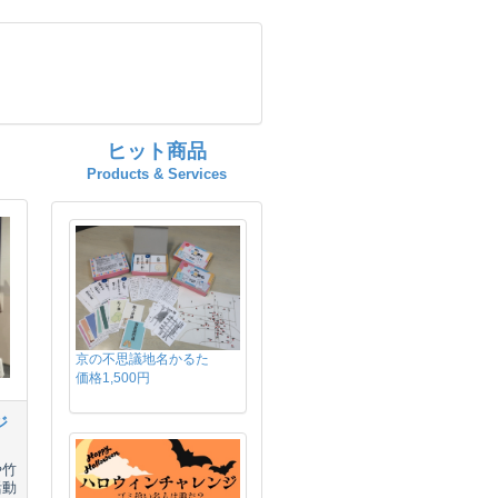
ヒット商品
Products & Services
京の不思議地名かるた
価格1,500円
ジ
や竹
活動