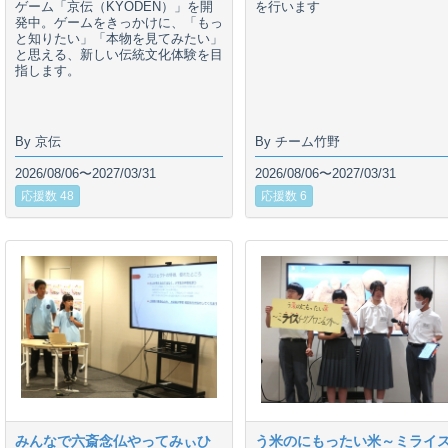
ゲーム「京伝（KYODEN）」を開
を行います
発中。ゲームをきっかけに、「もっ
と知りたい」「本物を見てみたい」
と思える、新しい伝統文化体験を目
指します。
By 京伝
By チーム竹野
2026/08/06〜2027/03/31
2026/08/06〜2027/03/31
応援数 48
応援数 6
みんなで六斎念仏やってみぃひ
う米のにもったい米～ミライ