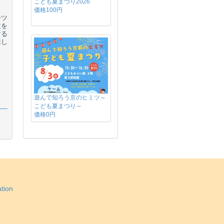
こども夏まつり2026
価格100円
ーツ
益を
する
味し
遊んで知ろう京のヒミツ～
こども夏まつり～
価格0円
tion