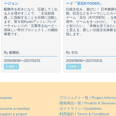
ージョン
ード「京伝KYODEN」
醍醐寺を好きになり、応援してくれ
伝統文化を、遊びに！ 日本舞踊
る人を増やすことで、「文化財保
能、狂言などをテーマにしたカ
護」に貢献することを目標に活動し
ゲーム「京伝（KYODEN）」を
ます。第６回Kyotoアントレプレナ
発中。ゲームをきっかけに、「
ーチャレンジの「五重塔るねーど～
と知りたい」「本物を見てみた
美味しい寄付プロジェクト」の継続
と思える、新しい伝統文化体験
事業です。
指します。
By 醍醐組
By 京伝
2026/08/06〜2027/03/31
2026/08/06〜2027/03/31
応援数 1
応援数 1
erprise
-プロジェクト一覧 / Project Informa
-開発商品一覧 / Prodcts & Services
come a member
-ガイドライン / Guidelines
ort a project
-利用規約 / Terms & Conditions