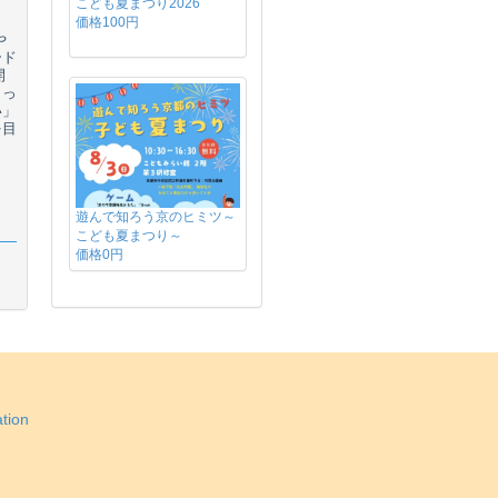
こども夏まつり2026
価格100円
や
ード
開
もっ
い」
を目
遊んで知ろう京のヒミツ～
こども夏まつり～
価格0円
tion