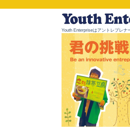
Youth Enterpriseはア