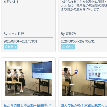
を行います
あげられることを試験的に実証
とともに、亀岡産の農産物の美
さや自然の恵みをPRします。
By チーム竹野
By 育親7年
2026/08/06〜2027/03/31
2026/08/06〜2027/03/31
応援数 4
応援数 2
私たちの推し寺活動～醍醐寺バ
遊んで広がる！京都伝統文化