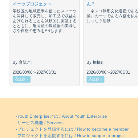
イーツプロジェクト
ん？
学校区の地域産米を使ったスィーツ
ユネスコ無形文化遺産であ
を開発して販売し、加工品で収益を
踊』の一つである六斎念仏
あげられることを試験的に実証する
につなぐ活動
とともに、亀岡産の農産物の美味し
さや自然の恵みをPRします。
By 育親7年
By 棚橋組
2026/08/06〜2027/03/31
2026/08/06〜2027/03/31
応援数 2
応援数 2
-Youth Enterpriseとは / About Youth Enterprise
-サービス機能 / Services
-プロジェクトを登録するには / How to become a member
-プロジェクトを応援するには / How to support a project