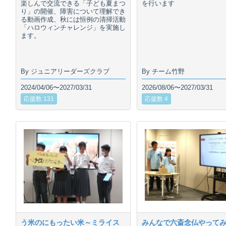
楽しんで交流できる「子ども夏まつ
を行います
り」の開催、障害について理解でき
る動画作成、秋には恒例の清掃活動
「ハロウィンチャレンジ」を実施し
ます。
By ジュニアリーダーズクラブ
By チーム竹野
2024/04/06〜2027/03/31
2026/08/06〜2027/03/31
応援数 131
応援数 4
う米のにもったい米～ミライス
みんなで六斎念仏やって