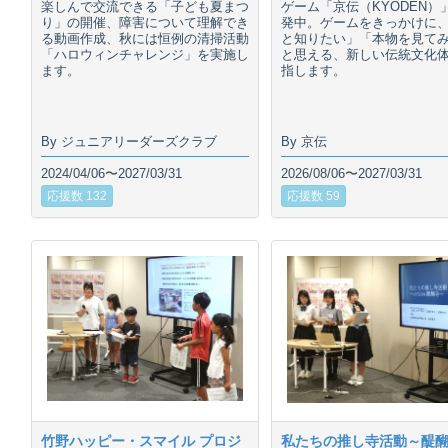
楽しんで交流できる「子ども夏まつ
ゲーム「京伝（KYODEN）
り」の開催、障害について理解でき
発中。ゲームをきっかけに
る動画作成、秋には恒例の清掃活動
と知りたい」「本物を見て
「ハロウィンチャレンジ」を実施し
と思える、新しい伝統文化
ます。
指します。
By ジュニアリーダーズクラブ
By 京伝
2024/04/06〜2027/03/31
2026/08/06〜2027/03/31
応援数 132
応援数 59
竹野ハッピー・スマイル プロジ
私たちの推し寺活動～醍