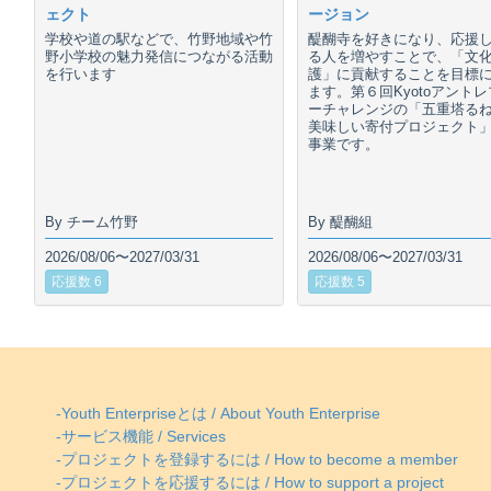
ェクト
ージョン
学校や道の駅などで、竹野地域や竹
醍醐寺を好きになり、応援
野小学校の魅力発信につながる活動
る人を増やすことで、「文
を行います
護」に貢献することを目標
ます。第６回Kyotoアント
ーチャレンジの「五重塔る
美味しい寄付プロジェクト
事業です。
By チーム竹野
By 醍醐組
2026/08/06〜2027/03/31
2026/08/06〜2027/03/31
応援数 6
応援数 5
-Youth Enterpriseとは / About Youth Enterprise
-サービス機能 / Services
-プロジェクトを登録するには / How to become a member
-プロジェクトを応援するには / How to support a project