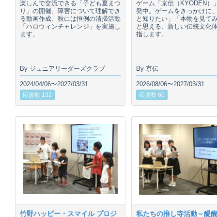
楽しんで交流できる「子ども夏まつ
ゲーム「京伝（KYODEN）
り」の開催、障害について理解でき
発中。ゲームをきっかけに
る動画作成、秋には恒例の清掃活動
と知りたい」「本物を見て
「ハロウィンチャレンジ」を実施し
と思える、新しい伝統文化
ます。
指します。
By ジュニアリーダーズクラブ
By 京伝
2024/04/06〜2027/03/31
2026/08/06〜2027/03/31
応援数 132
応援数 60
竹野ハッピー・スマイル プロジ
私たちの推し寺活動～醍