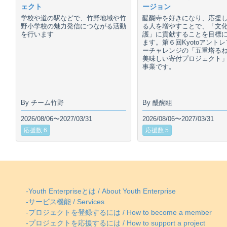
ェクト
ージョン
学校や道の駅などで、竹野地域や竹
醍醐寺を好きになり、応援
野小学校の魅力発信につながる活動
る人を増やすことで、「文
を行います
護」に貢献することを目標
ます。第６回Kyotoアント
ーチャレンジの「五重塔る
美味しい寄付プロジェクト
事業です。
By チーム竹野
By 醍醐組
2026/08/06〜2027/03/31
2026/08/06〜2027/03/31
応援数 6
応援数 5
-Youth Enterpriseとは / About Youth Enterprise
-サービス機能 / Services
-プロジェクトを登録するには / How to become a member
-プロジェクトを応援するには / How to support a project