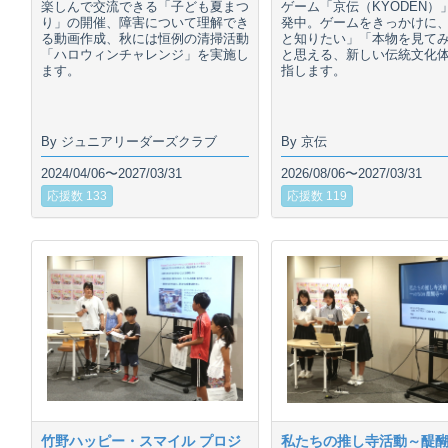
楽しんで交流できる「子ども夏まつ
ゲーム「京伝（KYODEN）
り」の開催、障害について理解でき
発中。ゲームをきっかけに
る動画作成、秋には恒例の清掃活動
と知りたい」「本物を見て
「ハロウィンチャレンジ」を実施し
と思える、新しい伝統文化
ます。
指します。
By ジュニアリーダーズクラブ
By 京伝
2024/04/06〜2027/03/31
2026/08/06〜2027/03/31
応援数 133
応援数 119
竹野ハッピー・スマイル プロジ
私たちの推し寺活動～醍