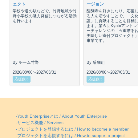
ェクト
ージョン
学校や道の駅などで、竹野地域や竹
醍醐寺を好きになり、応援
野小学校の魅力発信につながる活動
る人を増やすことで、「文
を行います
護」に貢献することを目標
ます。第６回Kyotoアント
ーチャレンジの「五重塔る
美味しい寄付プロジェクト
事業です。
By チーム竹野
By 醍醐組
2026/08/06〜2027/03/31
2026/08/06〜2027/03/31
応援数 6
応援数 5
-Youth Enterpriseとは / About Youth Enterprise
-サービス機能 / Services
-プロジェクトを登録するには / How to become a member
-プロジェクトを応援するには / How to support a project