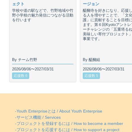
ェクト
ージョン
学校や道の駅などで、竹野地域や竹
醍醐寺を好きになり、応援
野小学校の魅力発信につながる活動
る人を増やすことで、「文
を行います
護」に貢献することを目標
ます。第６回Kyotoアント
ーチャレンジの「五重塔る
美味しい寄付プロジェクト
事業です。
By チーム竹野
By 醍醐組
2026/08/06〜2027/03/31
2026/08/06〜2027/03/31
応援数 6
応援数 5
-Youth Enterpriseとは / About Youth Enterprise
-サービス機能 / Services
-プロジェクトを登録するには / How to become a member
-プロジェクトを応援するには / How to support a project