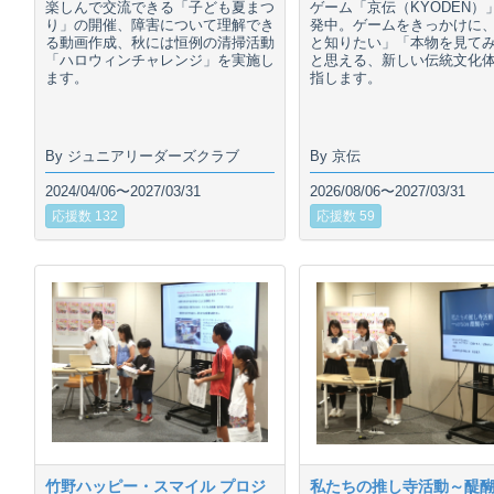
楽しんで交流できる「子ども夏まつ
ゲーム「京伝（KYODEN）
り」の開催、障害について理解でき
発中。ゲームをきっかけに
る動画作成、秋には恒例の清掃活動
と知りたい」「本物を見て
「ハロウィンチャレンジ」を実施し
と思える、新しい伝統文化
ます。
指します。
By ジュニアリーダーズクラブ
By 京伝
2024/04/06〜2027/03/31
2026/08/06〜2027/03/31
応援数 132
応援数 59
竹野ハッピー・スマイル プロジ
私たちの推し寺活動～醍