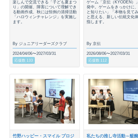
楽しんで交流できる「子ども夏まつ
ゲーム「京伝（KYODEN）
り」の開催、障害について理解でき
発中。ゲームをきっかけに
る動画作成、秋には恒例の清掃活動
と知りたい」「本物を見て
「ハロウィンチャレンジ」を実施し
と思える、新しい伝統文化
ます。
指します。
By ジュニアリーダーズクラブ
By 京伝
2024/04/06〜2027/03/31
2026/08/06〜2027/03/31
応援数 133
応援数 112
竹野ハッピー・スマイル プロジ
私たちの推し寺活動～醍