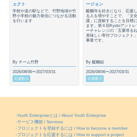
ェクト
ージョン
学校や道の駅などで、竹野地域や竹
醍醐寺を好きになり、応援
野小学校の魅力発信につながる活動
る人を増やすことで、「文
を行います
護」に貢献することを目標
ます。第６回Kyotoアント
ーチャレンジの「五重塔る
美味しい寄付プロジェクト
事業です。
By チーム竹野
By 醍醐組
2026/08/06〜2027/03/31
2026/08/06〜2027/03/31
応援数 6
応援数 5
-Youth Enterpriseとは / About Youth Enterprise
-サービス機能 / Services
-プロジェクトを登録するには / How to become a member
-プロジェクトを応援するには / How to support a project