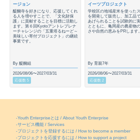
ージョン
イーツプロジェクト
醍醐寺を好きになり、応援してくれ
学校区の地域産米を使った
る人を増やすことで、「文化財保
を開発して販売し、加工品
護」に貢献することを目標に活動し
あげられることを試験的に
ます。第６回Kyotoアントレプレナ
とともに、亀岡産の農産物
ーチャレンジの「五重塔るねーど～
さや自然の恵みをPRします
美味しい寄付プロジェクト」の継続
事業です。
By 醍醐組
By 育親7年
2026/08/06〜2027/03/31
2026/08/06〜2027/03/31
応援数 5
応援数 2
-Youth Enterpriseとは / About Youth Enterprise
-サービス機能 / Services
-プロジェクトを登録するには / How to become a member
-プロジェクトを応援するには / How to support a project