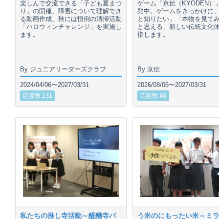
楽しんで交流できる「子ども夏まつ
ゲーム「京伝（KYODEN）
り」の開催、障害について理解でき
発中。ゲームをきっかけに
る動画作成、秋には恒例の清掃活動
と知りたい」「本物を見て
「ハロウィンチャレンジ」を実施し
と思える、新しい伝統文化
ます。
指します。
By ジュニアリーダーズクラブ
By 京伝
2024/04/06〜2027/03/31
2026/08/06〜2027/03/31
応援数 131
応援数 48
私たちの推し寺活動～醍醐寺バ
う米のにもったい米～ミ