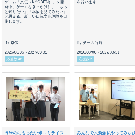
ゲーム「京伝（KYODEN）」を開
を行います
発中。ゲームをきっかけに、「もっ
と知りたい」「本物を見てみたい」
と思える、新しい伝統文化体験を目
指します。
By 京伝
By チーム竹野
2026/08/06〜2027/03/31
2026/08/06〜2027/03/31
応援数 48
応援数 6
う米のにもったい米～ミライス
みんなで六斎念仏やってみぃ