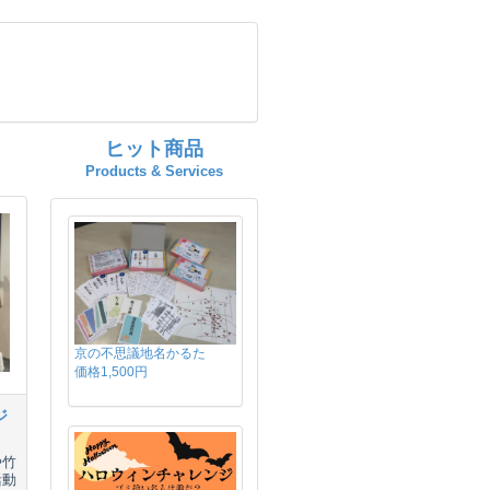
ヒット商品
Products & Services
京の不思議地名かるた
価格1,500円
ジ
や竹
活動