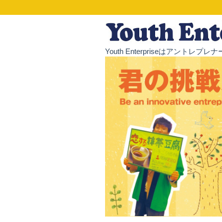
Youth Enterpriseはア