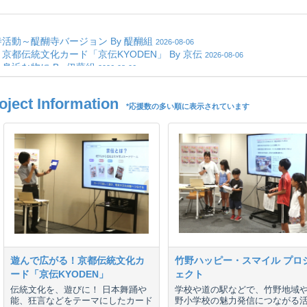
ct Information
*応援数の多い順に表示されています
遊んで広がる！京都伝統文化カ
竹野ハッピー・スマイル プロ
ード「京伝KYODEN」
ェクト
伝統文化を、遊びに！ 日本舞踊や
学校や道の駅などで、竹野地域
能、狂言などをテーマにしたカード
野小学校の魅力発信につながる