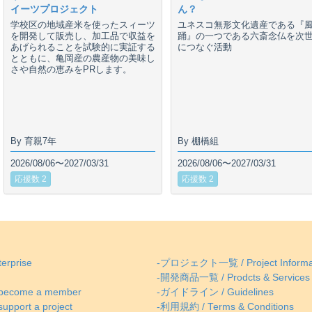
イーツプロジェクト
ん？
学校区の地域産米を使ったスィーツ
ユネスコ無形文化遺産である『
を開発して販売し、加工品で収益を
踊』の一つである六斎念仏を次
あげられることを試験的に実証する
につなぐ活動
とともに、亀岡産の農産物の美味し
さや自然の恵みをPRします。
By 育親7年
By 棚橋組
2026/08/06〜2027/03/31
2026/08/06〜2027/03/31
応援数 2
応援数 2
erprise
-プロジェクト一覧 / Project Informa
-開発商品一覧 / Prodcts & Services
come a member
-ガイドライン / Guidelines
ort a project
-利用規約 / Terms & Conditions