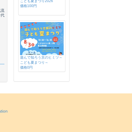
こども夏まつり2026
価格100円
風流
世代
遊んで知ろう京のヒミツ～
こども夏まつり～
価格0円
tion