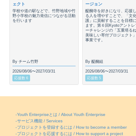
ェクト
ージョン
学校や道の駅などで、竹野地域や竹
醍醐寺を好きになり、応援
野小学校の魅力発信につながる活動
る人を増やすことで、「文
を行います
護」に貢献することを目標
ます。第６回Kyotoアント
ーチャレンジの「五重塔る
美味しい寄付プロジェクト
事業です。
By チーム竹野
By 醍醐組
2026/08/06〜2027/03/31
2026/08/06〜2027/03/31
応援数 6
応援数 5
-Youth Enterpriseとは / About Youth Enterprise
-サービス機能 / Services
-プロジェクトを登録するには / How to become a member
-プロジェクトを応援するには / How to support a project