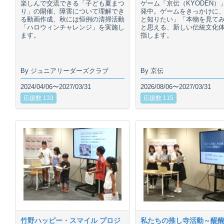
楽しんで交流できる「子ども夏まつ
ゲーム「京伝（KYODEN）
り」の開催、障害について理解でき
発中。ゲームをきっかけに
る動画作成、秋には恒例の清掃活動
と知りたい」「本物を見て
「ハロウィンチャレンジ」を実施し
と思える、新しい伝統文化
ます。
指します。
By ジュニアリーダーズクラブ
By 京伝
2024/04/06〜2027/03/31
2026/08/06〜2027/03/31
応援数 133
応援数 115
竹野ハッピー・スマイル プロジ
私たちの推し寺活動～醍