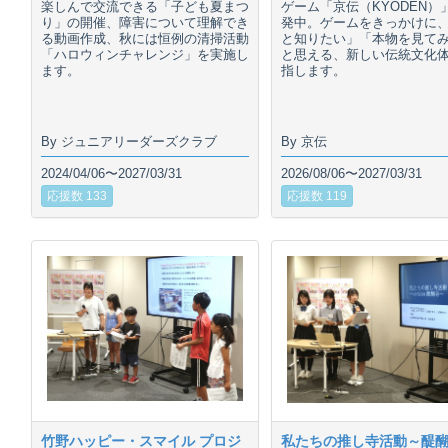
楽しんで交流できる「子ども夏まつ
ゲーム「京伝（KYODEN）
り」の開催、障害について理解でき
発中。ゲームをきっかけに
る動画作成、秋には恒例の清掃活動
と知りたい」「本物を見て
「ハロウィンチャレンジ」を実施し
と思える、新しい伝統文化
ます。
指します。
By ジュニアリーダーズクラブ
By 京伝
2024/04/06〜2027/03/31
2026/08/06〜2027/03/31
応援数 133
応援数 119
竹野ハッピー・スマイル プロジ
私たちの推し寺活動～醍