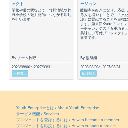
ェクト
ージョン
学校や道の駅などで、竹野地域や竹
醍醐寺を好きになり、応援
野小学校の魅力発信につながる活動
る人を増やすことで、「文
を行います
護」に貢献することを目標
ます。第６回Kyotoアント
ーチャレンジの「五重塔る
美味しい寄付プロジェクト
事業です。
By チーム竹野
By 醍醐組
2026/08/06〜2027/03/31
2026/08/06〜2027/03/31
応援数 6
応援数 5
-Youth Enterpriseとは / About Youth Enterprise
-サービス機能 / Services
-プロジェクトを登録するには / How to become a member
-プロジェクトを応援するには / How to support a project