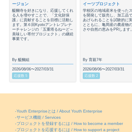
ージョン
イーツプロジェクト
醍醐寺を好きになり、応援してくれ
学校区の地域産米を使った
る人を増やすことで、「文化財保
を開発して販売し、加工品
護」に貢献することを目標に活動し
あげられることを試験的に
ます。第６回Kyotoアントレプレナ
とともに、亀岡産の農産物
ーチャレンジの「五重塔るねーど～
さや自然の恵みをPRします
美味しい寄付プロジェクト」の継続
事業です。
By 醍醐組
By 育親7年
2026/08/06〜2027/03/31
2026/08/06〜2027/03/31
応援数 5
応援数 2
-Youth Enterpriseとは / About Youth Enterprise
-サービス機能 / Services
-プロジェクトを登録するには / How to become a member
-プロジェクトを応援するには / How to support a project