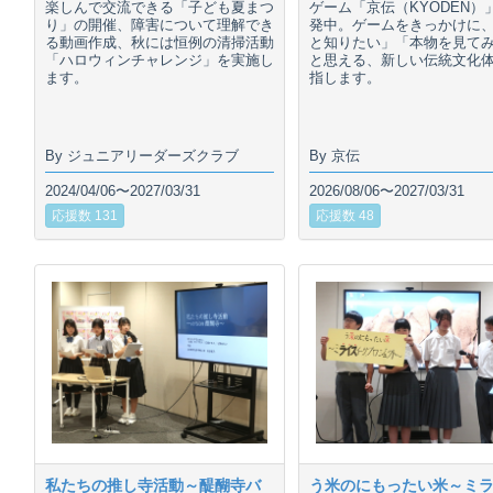
楽しんで交流できる「子ども夏まつ
ゲーム「京伝（KYODEN）
り」の開催、障害について理解でき
発中。ゲームをきっかけに
る動画作成、秋には恒例の清掃活動
と知りたい」「本物を見て
「ハロウィンチャレンジ」を実施し
と思える、新しい伝統文化
ます。
指します。
By ジュニアリーダーズクラブ
By 京伝
2024/04/06〜2027/03/31
2026/08/06〜2027/03/31
応援数 131
応援数 48
私たちの推し寺活動～醍醐寺バ
う米のにもったい米～ミ