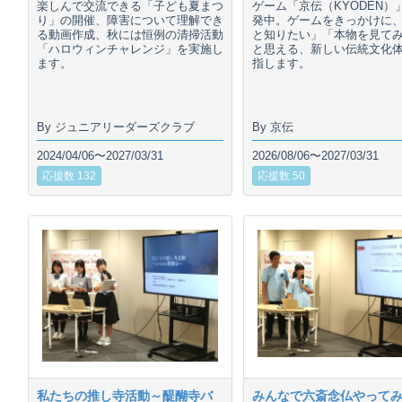
楽しんで交流できる「子ども夏まつ
ゲーム「京伝（KYODEN）
り」の開催、障害について理解でき
発中。ゲームをきっかけに
る動画作成、秋には恒例の清掃活動
と知りたい」「本物を見て
「ハロウィンチャレンジ」を実施し
と思える、新しい伝統文化
ます。
指します。
By ジュニアリーダーズクラブ
By 京伝
2024/04/06〜2027/03/31
2026/08/06〜2027/03/31
応援数 132
応援数 50
私たちの推し寺活動～醍醐寺バ
みんなで六斎念仏やって