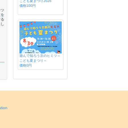
こども夏まつり2026
価格100円
ーツ
益を
する
味し
遊んで知ろう京のヒミツ～
こども夏まつり～
価格0円
tion