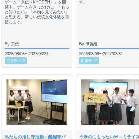
ゲーム「京伝（KYODEN）」を開
す。
発中。ゲームをきっかけに、「もっ
と知りたい」「本物を見てみたい」
と思える、新しい伝統文化体験を目
指します。
By 京伝
By 伊藤組
2026/08/06〜2027/03/31
2026/08/06〜2027/03/31
応援数 112
応援数 19
私たちの推し寺活動～醍醐寺バ
う米のにもったい米～ミライ