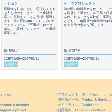
ージョン
イーツプロジェクト
醍醐寺を好きになり、応援してくれ
学校区の地域産米を使ったスィ
る人を増やすことで、「文化財保
を開発して販売し、加工品で収
護」に貢献することを目標に活動し
あげられることを試験的に実証
ます。第６回Kyotoアントレプレナ
とともに、亀岡産の農産物の美
ーチャレンジの「五重塔るねーど～
さや自然の恵みをPRします。
美味しい寄付プロジェクト」の継続
事業です。
By 醍醐組
By 育親7年
2026/08/06〜2027/03/31
2026/08/06〜2027/03/31
応援数 5
応援数 2
erprise
-プロジェクト一覧 / Project Informa
-開発商品一覧 / Prodcts & Services
come a member
-ガイドライン / Guidelines
ort a project
-利用規約 / Terms & Conditions