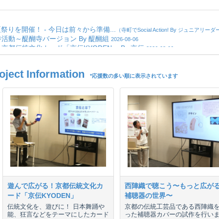
ct Information
*応援数の多い順に表示されています
遊んで広がる！京都伝統文化カ
西陣織で聴こう〜もっと広が
ード「京伝KYODEN」
補聴器の世界〜
伝統文化を、遊びに！ 日本舞踊や
京都の伝統工芸品である西陣織
能、狂言などをテーマにしたカード
った補聴器カバーの試作を行い