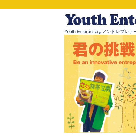
Youth Enterpriseはア