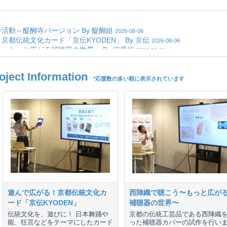
ct Information
*応援数の多い順に表示されています
遊んで広がる！京都伝統文化カ
西陣織で聴こう〜もっと広が
ード「京伝KYODEN」
補聴器の世界〜
伝統文化を、遊びに！ 日本舞踊や
京都の伝統工芸品である西陣織
能、狂言などをテーマにしたカード
った補聴器カバーの試作を行い