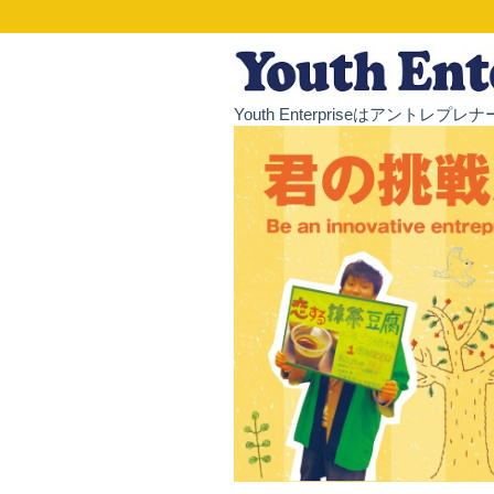
Youth Enterpriseはア