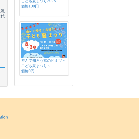
こども夏まつり2026
価格100円
風流
世代
遊んで知ろう京のヒミツ～
こども夏まつり～
価格0円
tion