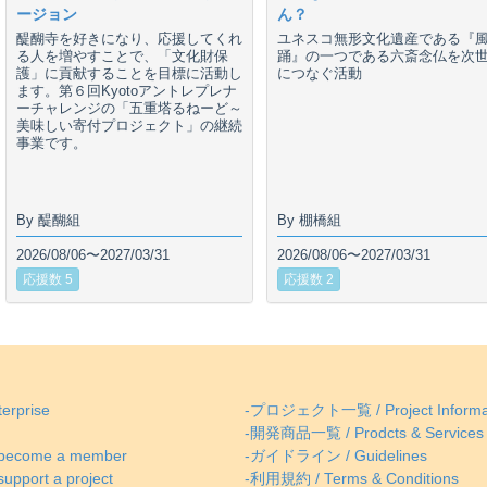
ージョン
ん？
醍醐寺を好きになり、応援してくれ
ユネスコ無形文化遺産である『
る人を増やすことで、「文化財保
踊』の一つである六斎念仏を次
護」に貢献することを目標に活動し
につなぐ活動
ます。第６回Kyotoアントレプレナ
ーチャレンジの「五重塔るねーど～
美味しい寄付プロジェクト」の継続
事業です。
By 醍醐組
By 棚橋組
2026/08/06〜2027/03/31
2026/08/06〜2027/03/31
応援数 5
応援数 2
erprise
-プロジェクト一覧 / Project Informa
-開発商品一覧 / Prodcts & Services
come a member
-ガイドライン / Guidelines
ort a project
-利用規約 / Terms & Conditions