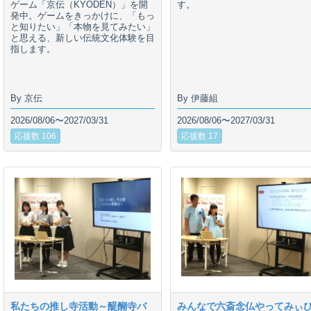
ゲーム「京伝（KYODEN）」を開
す。
発中。ゲームをきっかけに、「もっ
と知りたい」「本物を見てみたい」
と思える、新しい伝統文化体験を目
指します。
By 京伝
By 伊藤組
2026/08/06〜2027/03/31
2026/08/06〜2027/03/31
応援数 106
応援数 17
私たちの推し寺活動～醍醐寺バ
みんなで六斎念仏やってみぃ