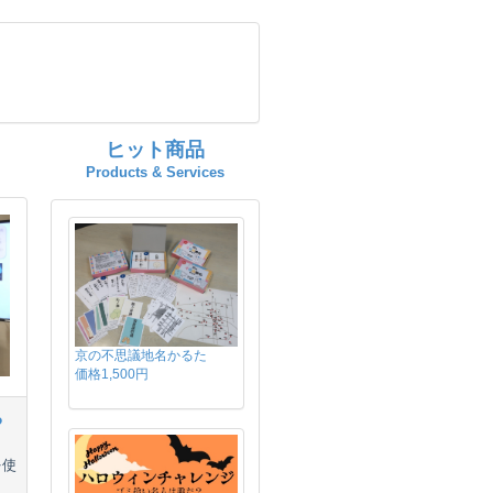
ヒット商品
Products & Services
京の不思議地名かるた
価格1,500円
る
を使
ま