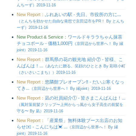
んちーず）2019-11-16
New Report：
ふれあいの駅 - 先日、市役所の方に...
（とんちを効かせた自由な発想で京田辺市をPR！ By とんち
ーず）2019-11-16
New Product & Service：
ワールドキララちゃん抹茶
チョコボール - 価格1,000円
（京田辺から世界へ！ By 縁
joint）2019-11-16
New Report：
群馬県の花の観光地 紹介⑦ - 皆様、こ
んばんは！...
（あなたに贈る、笑顔のひととき By 彩咲小町
（さいさいこまち））2019-11-16
New Report：
悠隣館プレオープン‼️ - だいぶ寒くなっ
てき...
（京田辺から世界へ！ By 縁joint）2019-11-16
New Report：
凪の社員紹介① - 皆さまこんばんは！...
（風対策前髪クリップ〜上州からっ風から女子高生の前髪を
守る〜 By 凪）2019-11-16
New Report：
「産業祭」無料体験ブース出店のお知
らせ✉️ - こんにちは💓 ...
（京田辺から世界へ！ By 縁
joint）2019-11-16