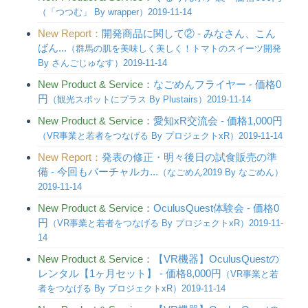
（「つつむ」 By wrapper）2019-11-14
New Report：
開発商品に関して② - みなさん、こん
ばん...
（群馬の肌を美味しく美しく！トマトのスイーツ開発
By さんごじゅなす）2019-11-14
New Product & Service：
なごめんフライヤー - 価格0
円
（観光スポットにプラス By Plustairs）2019-11-14
New Product & Service：
愛知xR交流会 - 価格1,000円
（VR事業と若者をつなげる By プロジェクトxR）2019-11-14
New Report：
発表の修正・明々後日の試食販売の準
備 - 今回もバーチャルカ...
（なごめん2019 By なごめん）
2019-11-14
New Product & Service：
OculusQuest体験会 - 価格0
円
（VR事業と若者をつなげる By プロジェクトxR）2019-11-
14
New Product & Service：
【VR機器】OculusQuestの
レンタル【1ヶ月セット】 - 価格8,000円
（VR事業と若
者をつなげる By プロジェクトxR）2019-11-14