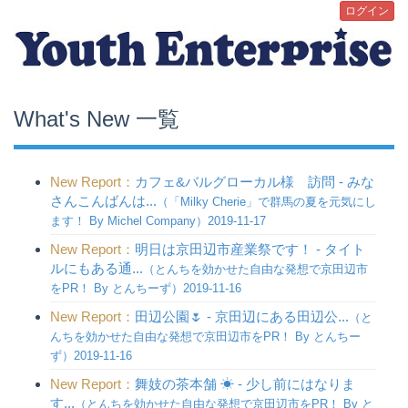
ログイン
What's New 一覧
New Report：
カフェ&バルグローカル様 訪問 - みな
さんこんばんは...
（「Milky Cherie」で群馬の夏を元気にし
ます！ By Michel Company）2019-11-17
New Report：
明日は京田辺市産業祭です！ - タイト
ルにもある通...
（とんちを効かせた自由な発想で京田辺市
をPR！ By とんちーず）2019-11-16
New Report：
田辺公園🌷 - 京田辺にある田辺公...
（と
んちを効かせた自由な発想で京田辺市をPR！ By とんちー
ず）2019-11-16
New Report：
舞妓の茶本舗 ☀︎ - 少し前にはなりま
す...
（とんちを効かせた自由な発想で京田辺市をPR！ By と