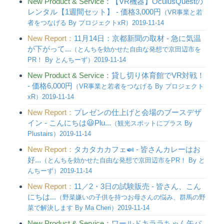
New Product & Service：
【VR機器】OculusQuestの
レンタル【1週間セット】 - 価格3,000円
（VR事業と若
者をつなげる By プロジェクトxR）2019-11-14
New Report：
11月14日：京都新聞の取材 - 急に気温
が下がって...
（とんちを効かせた自由な発想で京田辺市を
PR！ By とんちーず）2019-11-14
New Product & Service：
貸し切り体育館でVR対戦！
- 価格6,000円
（VR事業と若者をつなげる By プロジェクト
xR）2019-11-14
New Report：
プレゼンの仕上げと会場のブースデザ
イン - こんにちは😃Plu...
（観光スポットにプラス By
Plustairs）2019-11-14
New Report：
タカタカカフェ🍛 - 皆さんカレーはお
好...
（とんちを効かせた自由な発想で京田辺市をPR！ By と
んちーず）2019-11-14
New Report：
11／2・3日の試験販売 - 皆さん、こん
にちは...
（野菜嫌いの子供を持つお母さんの悩み、群馬の野
菜で解決します By Ma Cheri）2019-11-14
New Product & Service：
ワールドキララちゃん缶バ