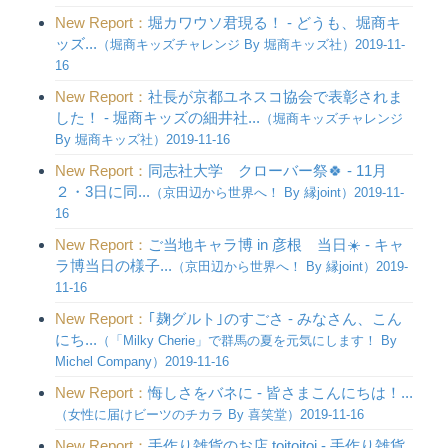
New Report：
堀カワウソ君現る！ - どうも、堀商キ
ッズ...
（堀商キッズチャレンジ By 堀商キッズ社）2019-11-
16
New Report：
社長が京都ユネスコ協会で表彰されま
した！ - 堀商キッズの細井社...
（堀商キッズチャレンジ
By 堀商キッズ社）2019-11-16
New Report：
同志社大学 クローバー祭🍀 - 11月
２・3日に同...
（京田辺から世界へ！ By 縁joint）2019-11-
16
New Report：
ご当地キャラ博 in 彦根 当日☀️ - キャ
ラ博当日の様子...
（京田辺から世界へ！ By 縁joint）2019-
11-16
New Report：
｢麹グルト｣のすごさ - みなさん、こん
にち...
（「Milky Cherie」で群馬の夏を元気にします！ By
Michel Company）2019-11-16
New Report：
悔しさをバネに - 皆さまこんにちは！...
（女性に届けビーツのチカラ By 喜笑堂）2019-11-16
New Report：
手作り雑貨のお店 toitoitoi - 手作り雑貨