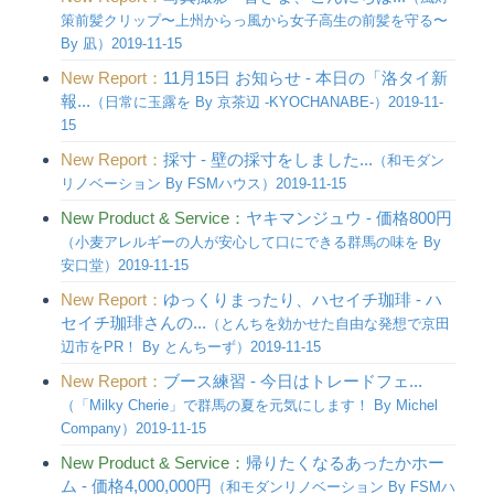
策前髪クリップ〜上州からっ風から女子高生の前髪を守る〜
By 凪）2019-11-15
New Report：
11月15日 お知らせ - 本日の「洛タイ新
報...
（日常に玉露を By 京茶辺 -KYOCHANABE-）2019-11-
15
New Report：
採寸 - 壁の採寸をしました...
（和モダン
リノベーション By FSMハウス）2019-11-15
New Product & Service：
ヤキマンジュウ - 価格800円
（小麦アレルギーの人が安心して口にできる群馬の味を By
安口堂）2019-11-15
New Report：
ゆっくりまったり、ハセイチ珈琲 - ハ
セイチ珈琲さんの...
（とんちを効かせた自由な発想で京田
辺市をPR！ By とんちーず）2019-11-15
New Report：
ブース練習 - 今日はトレードフェ...
（「Milky Cherie」で群馬の夏を元気にします！ By Michel
Company）2019-11-15
New Product & Service：
帰りたくなるあったかホー
ム - 価格4,000,000円
（和モダンリノベーション By FSMハ