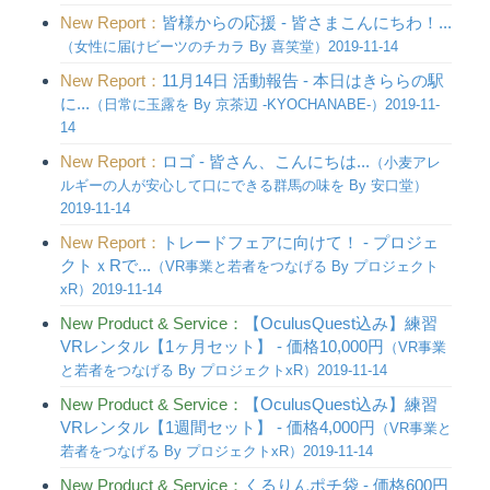
New Report：
皆様からの応援 - 皆さまこんにちわ！...
（女性に届けビーツのチカラ By 喜笑堂）2019-11-14
New Report：
11月14日 活動報告 - 本日はきららの駅
に...
（日常に玉露を By 京茶辺 -KYOCHANABE-）2019-11-
14
New Report：
ロゴ - 皆さん、こんにちは...
（小麦アレ
ルギーの人が安心して口にできる群馬の味を By 安口堂）
2019-11-14
New Report：
トレードフェアに向けて！ - プロジェ
クトｘRで...
（VR事業と若者をつなげる By プロジェクト
xR）2019-11-14
New Product & Service：
【OculusQuest込み】練習
VRレンタル【1ヶ月セット】 - 価格10,000円
（VR事業
と若者をつなげる By プロジェクトxR）2019-11-14
New Product & Service：
【OculusQuest込み】練習
VRレンタル【1週間セット】 - 価格4,000円
（VR事業と
若者をつなげる By プロジェクトxR）2019-11-14
New Product & Service：
くるりんポチ袋 - 価格600円