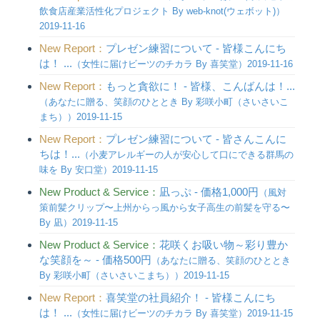
飲食店産業活性化プロジェクト By web-knot(ウェボット)）
2019-11-16
New Report：
プレゼン練習について - 皆様こんにち
は！ ...
（女性に届けビーツのチカラ By 喜笑堂）2019-11-16
New Report：
もっと貪欲に！ - 皆様、こんばんは！...
（あなたに贈る、笑顔のひととき By 彩咲小町（さいさいこ
まち））2019-11-15
New Report：
プレゼン練習について - 皆さんこんに
ちは！...
（小麦アレルギーの人が安心して口にできる群馬の
味を By 安口堂）2019-11-15
New Product & Service：
凪っぷ - 価格1,000円
（風対
策前髪クリップ〜上州からっ風から女子高生の前髪を守る〜
By 凪）2019-11-15
New Product & Service：
花咲くお吸い物～彩り豊か
な笑顔を～ - 価格500円
（あなたに贈る、笑顔のひととき
By 彩咲小町（さいさいこまち））2019-11-15
New Report：
喜笑堂の社員紹介！ - 皆様こんにち
は！ ...
（女性に届けビーツのチカラ By 喜笑堂）2019-11-15