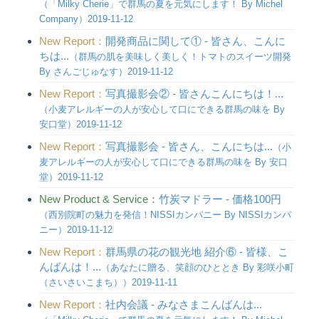
（「Milky Cherie」で群馬の夏を元気にします！ By Michel
Company）2019-11-12
New Report：
開発商品に関して① - 皆さん、こんに
ちは...
（群馬の肌を美味しく美しく！トマトのスイーツ開発
By さんごじゅなす）2019-11-12
New Report：
写真撮影会② - 皆さんこんにちは！...
（小麦アレルギーの人が安心して口にできる群馬の味を By
安口堂）2019-11-12
New Report：
写真撮影会 - 皆さん、こんにちは...
（小
麦アレルギーの人が安心して口にできる群馬の味を By 安口
堂）2019-11-12
New Product & Service：
竹炭マドラー - 価格100円
（西別院町の魅力を発信！NISSIカンパニー By NISSIカンパ
ニー）2019-11-12
New Report：
群馬県の花の観光地 紹介⑥ - 皆様、こ
んばんは！...
（あなたに贈る、笑顔のひととき By 彩咲小町
（さいさいこまち））2019-11-11
New Report：
社内会議 - みなさまこんばんは...