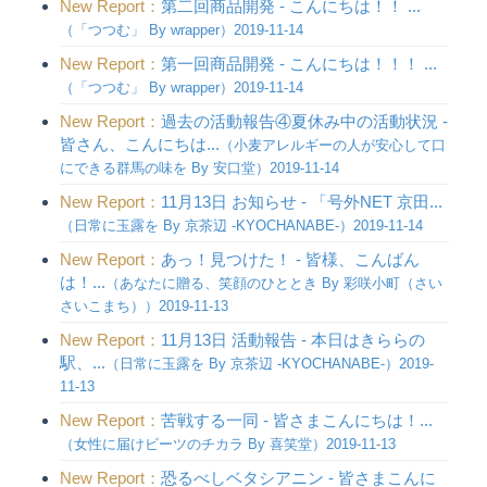
New Report：
第二回商品開発 - こんにちは！！ ...
（「つつむ」 By wrapper）2019-11-14
New Report：
第一回商品開発 - こんにちは！！！ ...
（「つつむ」 By wrapper）2019-11-14
New Report：
過去の活動報告④夏休み中の活動状況 -
皆さん、こんにちは...
（小麦アレルギーの人が安心して口
にできる群馬の味を By 安口堂）2019-11-14
New Report：
11月13日 お知らせ - 「号外NET 京田...
（日常に玉露を By 京茶辺 -KYOCHANABE-）2019-11-14
New Report：
あっ！見つけた！ - 皆様、こんばん
は！...
（あなたに贈る、笑顔のひととき By 彩咲小町（さい
さいこまち））2019-11-13
New Report：
11月13日 活動報告 - 本日はきららの
駅、...
（日常に玉露を By 京茶辺 -KYOCHANABE-）2019-
11-13
New Report：
苦戦する一同 - 皆さまこんにちは！...
（女性に届けビーツのチカラ By 喜笑堂）2019-11-13
New Report：
恐るべしベタシアニン - 皆さまこんに