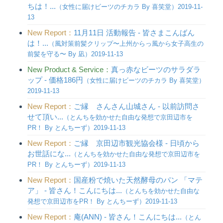
ちは！...
（女性に届けビーツのチカラ By 喜笑堂）2019-11-
13
New Report：
11月11日 活動報告 - 皆さまこんばん
は！...
（風対策前髪クリップ〜上州からっ風から女子高生の
前髪を守る〜 By 凪）2019-11-13
New Product & Service：
真っ赤なビーツのサラダラ
ップ - 価格186円
（女性に届けビーツのチカラ By 喜笑堂）
2019-11-13
New Report：
ご縁 さんさん山城さん - 以前訪問さ
せて頂い...
（とんちを効かせた自由な発想で京田辺市を
PR！ By とんちーず）2019-11-13
New Report：
ご縁 京田辺市観光協会様 - 日頃から
お世話にな...
（とんちを効かせた自由な発想で京田辺市を
PR！ By とんちーず）2019-11-13
New Report：
国産粉で焼いた天然酵母のパン 「マテ
ア」 - 皆さん！こんにちは...
（とんちを効かせた自由な
発想で京田辺市をPR！ By とんちーず）2019-11-13
New Report：
庵(ANN) - 皆さん！こんにちは...
（とん