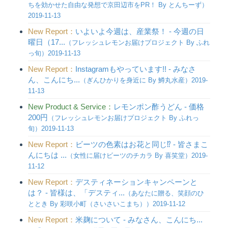
ちを効かせた自由な発想で京田辺市をPR！ By とんちーず）
2019-11-13
New Report：
いよいよ今週は、産業祭！ - 今週の日
曜日（17...
（フレッシュレモンお届けプロジェクト By ふれ
っ旬）2019-11-13
New Report：
Instagramもやっています!! - みなさ
ん、こんにち...
（ぎんひかりを身近に By 鱒丸水産）2019-
11-13
New Product & Service：
レモンポン酢うどん - 価格
200円
（フレッシュレモンお届けプロジェクト By ふれっ
旬）2019-11-13
New Report：
ビーツの色素はお花と同じ⁉︎ - 皆さまこ
んにちは ...
（女性に届けビーツのチカラ By 喜笑堂）2019-
11-12
New Report：
デスティネーションキャンペーンと
は？ - 皆様は、「デスティ...
（あなたに贈る、笑顔のひ
ととき By 彩咲小町（さいさいこまち））2019-11-12
New Report：
米麹について - みなさん、こんにち...