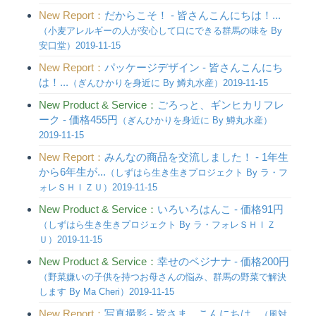
New Report：
だからこそ！ - 皆さんこんにちは！...
（小麦アレルギーの人が安心して口にできる群馬の味を By
安口堂）2019-11-15
New Report：
パッケージデザイン - 皆さんこんにち
は！...
（ぎんひかりを身近に By 鱒丸水産）2019-11-15
New Product & Service：
ごろっと、ギンヒカリフレ
ーク - 価格455円
（ぎんひかりを身近に By 鱒丸水産）
2019-11-15
New Report：
みんなの商品を交流しました！ - 1年生
から6年生が...
（しずはら生き生きプロジェクト By ラ・フ
ォレＳＨＩＺＵ）2019-11-15
New Product & Service：
いろいろはんこ - 価格91円
（しずはら生き生きプロジェクト By ラ・フォレＳＨＩＺ
Ｕ）2019-11-15
New Product & Service：
幸せのベジナナ - 価格200円
（野菜嫌いの子供を持つお母さんの悩み、群馬の野菜で解決
します By Ma Cheri）2019-11-15
New Report：
写真撮影 - 皆さま、こんにちは...
（風対