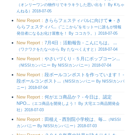
（オンリーワンの物作りでキラキラした思い出を！ By Kちゃ
んねる）2018-07-05
New Report：
きららフェスティバルに向けて★ - き
ららフェスティバ...
（”ここから”をモットーに誰もが情報
発信者になるお化け屋敷を！ By ココカラ。）2018-07-05
New Report：
7月4日：活動報告 - こんにちは。 ...
（ワクワクをたなべから By たなべくえすと）2018-07-04
New Report：
やさいづくり - ５月にポップコーン...
（NISSIカンパニー By NISSIカンパニー）2018-07-04
New Report：
段ボールコンポストを作っています！ -
段ボールコンポスト...
（NISSIカンパニー By NISSIカンパ
ニー）2018-07-04
New Report：
何がエコ商品か？ - 今日は、認定
NPO...
（エコ商品を開発しよう！ By 大宅エコ商品開発会
社）2018-07-03
New Report：
田植え - 西別院小学校は、毎...
（NISSI
カンパニー By NISSIカンパニー）2018-07-03