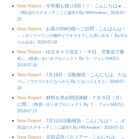
New Report：
今学期も残り2回！！ - こんにちは☀️ ...
（#田辺のステキっ子ここに誕生‼︎ By HIKAmaker）2018-07-
20
New Report：
お茶のDMO様へご訪問 - こんばんは！
...
（オンリーワンの物作りでキラキラした思い出を！ By Kち
ゃんねる）2018-07-18
New Report：
ゆるキャラ決定！ - 今日、児童会で集
め...
（静原いきいきプロジェクト By ラ・フォレSHIZU）
2018-07-18
New Report：
7月18日：活動報告 - こんにちは、たな
べ...
（ワクワクをたなべから By たなべくえすと）2018-07-
18
New Report：
材料を求め間伐体験 - ７月９日（月）
に間...
（静原いきいきプロジェクト By ラ・フォレSHIZU）
2018-07-13
New Report：
7月11日活動報告 - こんにちは！ ...
（#
田辺のステキっ子ここに誕生‼︎ By HIKAmaker）2018-07-11
New Report：
京田辺市バスツアー - こんにちは。 ...