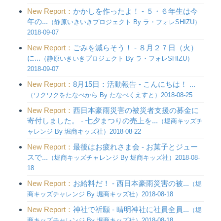
New Report：
かかしを作ったよ！ - ５・６年生は今
年の...
（静原いきいきプロジェクト By ラ・フォレSHIZU）
2018-09-07
New Report：
ごみを減らそう！ - ８月２７日（火）
に...
（静原いきいきプロジェクト By ラ・フォレSHIZU）
2018-09-07
New Report：
8月15日：活動報告 - こんにちは！ ...
（ワクワクをたなべから By たなべくえすと）2018-08-25
New Report：
西日本豪雨災害の被災者支援の募金に
寄付しました。 - 七夕まつりの売上を...
（堀商キッズチ
ャレンジ By 堀商キッズ社）2018-08-22
New Report：
最後はお疲れさま会 - お菓子とジュー
スで...
（堀商キッズチャレンジ By 堀商キッズ社）2018-08-
18
New Report：
お給料だ！ - 西日本豪雨災害の被...
（堀
商キッズチャレンジ By 堀商キッズ社）2018-08-18
New Report：
神社で祈願 - 晴明神社に社員全員...
（堀
商キッズチャレンジ By 堀商キッズ社）2018-08-18