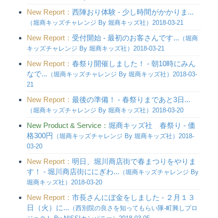
New Report：
西陣おり体験 - 少し時間がかかりま...
（堀商キッズチャレンジ By 堀商キッズ社）2018-03-21
New Report：
受付開始 - 最初のお客さんです...
（堀商
キッズチャレンジ By 堀商キッズ社）2018-03-21
New Report：
春祭り開催しました！ - 朝10時にみん
なで...
（堀商キッズチャレンジ By 堀商キッズ社）2018-03-
21
New Report：
最後の準備！ - 春祭りまであと3日...
（堀商キッズチャレンジ By 堀商キッズ社）2018-03-20
New Product & Service：
堀商キッズ社 春祭り - 価
格300円
（堀商キッズチャレンジ By 堀商キッズ社）2018-
03-20
New Report：
明日、堀川商店街で春まつりをやりま
す！ - 堀川商店街ににぎわ...
（堀商キッズチャレンジ By
堀商キッズ社）2018-03-20
New Report：
市長さんにぼ金をしました - ２月１３
日（火）に...
（西別院の良さを知ってもらい隊-町興しプロ