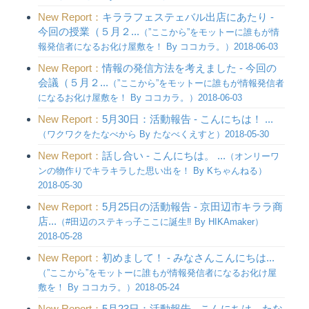
New Report：
キララフェステェバル出店にあたり -
今回の授業（５月２...
（”ここから”をモットーに誰もが情
報発信者になるお化け屋敷を！ By ココカラ。）2018-06-03
New Report：
情報の発信方法を考えました - 今回の
会議（５月２...
（”ここから”をモットーに誰もが情報発信者
になるお化け屋敷を！ By ココカラ。）2018-06-03
New Report：
5月30日：活動報告 - こんにちは！ ...
（ワクワクをたなべから By たなべくえすと）2018-05-30
New Report：
話し合い - こんにちは。 ...
（オンリーワ
ンの物作りでキラキラした思い出を！ By Kちゃんねる）
2018-05-30
New Report：
5月25日の活動報告 - 京田辺市キララ商
店...
（#田辺のステキっ子ここに誕生‼︎ By HIKAmaker）
2018-05-28
New Report：
初めまして！ - みなさんこんにちは...
（”ここから”をモットーに誰もが情報発信者になるお化け屋
敷を！ By ココカラ。）2018-05-24
New Report：
5月23日：活動報告 - こんにちは。たな