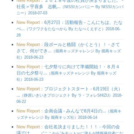
New Report：
２０１８年度の社員が決まりました。 -
社長＝宇喜多 志帆...
（NISSIカンパニー By NISSIカンパ
ニー）2018-07-03
New Report：
6月27日：活動報告 - こんにちは、たな
べ...
（ワクワクをたなべから By たなべくえすと）2018-06-
28
New Report：
段ボールと格闘（かくとう）！ - さて
さて、何ができ...
（堀商キッズチャレンジ By 堀商キッズ
社）2018-06-23
New Report：
七夕祭りに向けて準備開始！ - ８月４
日の七夕祭り...
（堀商キッズチャレンジ By 堀商キッズ
社）2018-06-23
New Report：
プロジェクトスタート - 6月19日（火）
...
（静原いきいきプロジェクト By ラ・フォレSHIZU）2018-
06-22
New Report：
企画会議 - みんなで8月4日の...
（堀商キ
ッズチャレンジ By 堀商キッズ社）2018-06-14
New Report：
会社名決まりました！！！ - 今回の会
議では、 ...
（”ここから”をモットーに誰もが情報発信者にな