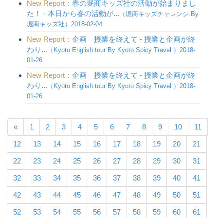
New Report：
春の堀商キッズ社の活動が始まりまし
た！ - 本日から春の活動が...
（堀商キッズチャレンジ By
堀商キッズ社）2018-02-04
New Report：
企画 授業を終えて - 授業と企画が終
わり...
（Kyoto English tour By Kyoto Spicy Travel ）2018-
01-26
New Report：
企画 授業を終えて - 授業と企画が終
わり...
（Kyoto English tour By Kyoto Spicy Travel ）2018-
01-26
«
1
2
3
4
5
6
7
8
9
10
11
12
13
14
15
16
17
18
19
20
21
22
23
24
25
26
27
28
29
30
31
32
33
34
35
36
37
38
39
40
41
42
43
44
45
46
47
48
49
50
51
52
53
54
55
56
57
58
59
60
61