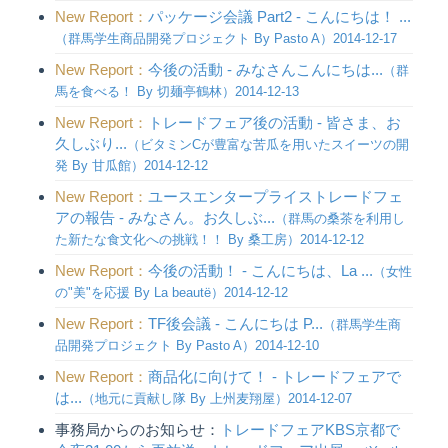
New Report：
パッケージ会議 Part2 - こんにちは！ ...
（群馬学生商品開発プロジェクト By Pasto A）2014-12-17
New Report：
今後の活動 - みなさんこんにちは...
（群
馬を食べる！ By 切麺亭鶴林）2014-12-13
New Report：
トレードフェア後の活動 - 皆さま、お
久しぶり...
（ビタミンCが豊富な苦瓜を用いたスイーツの開
発 By 甘瓜館）2014-12-12
New Report：
ユースエンタープライストレードフェ
アの報告 - みなさん。お久しぶ...
（群馬の桑茶を利用し
た新たな食文化への挑戦！！ By 桑工房）2014-12-12
New Report：
今後の活動！ - こんにちは、La ...
（女性
の"美"を応援 By La beautë）2014-12-12
New Report：
TF後会議 - こんにちは P...
（群馬学生商
品開発プロジェクト By Pasto A）2014-12-10
New Report：
商品化に向けて！ - トレードフェアで
は...
（地元に貢献し隊 By 上州麦翔屋）2014-12-07
事務局からのお知らせ：
トレードフェアKBS京都で