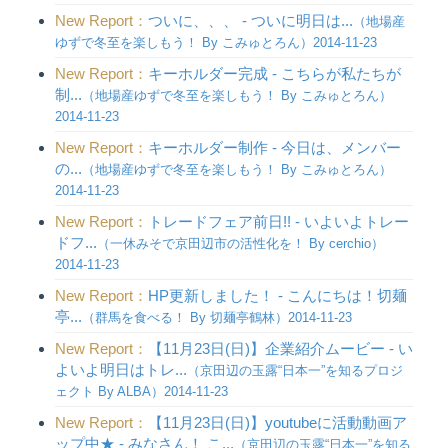
New Report：
ついに、、、 - ついに明日は...
（地場産
ゆずで冬至を楽しもう！ By こみゅとろん）2014-11-23
New Report：
キーホルダー完成 - こちらが私たちが
制...
（地場産ゆずで冬至を楽しもう！ By こみゅとろん）
2014-11-23
New Report：
キーホルダー制作 - 今日は、メンバー
の...
（地場産ゆずで冬至を楽しもう！ By こみゅとろん）
2014-11-23
New Report：
トレードフェア前日!! - いよいよトレー
ドフ...
（一休みそで京田辺市の活性化を！ By cerchio）
2014-11-23
New Report：
HP更新しました！ - こんにちは！切麺
亭...
（群馬を食べる！ By 切麺亭鶴林）2014-11-23
New Report：
【11月23日(日)】企業紹介ムービー - い
よいよ明日はトレ...
（京田辺の玉露“日本一”を知るプロジ
ェクト By ALBA）2014-11-23
New Report：
【11月23日(日)】youtubeに活動動画ア
ップ中★ - みなさん！ こ...
（京田辺の玉露“日本一”を知る