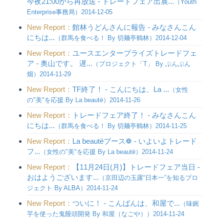
今夜21:00から再放送 - トレードフェア出展...
（Youth
Enterprise事務局）2014-12-05
New Report：
館林うどんさんに報告 - みなさんこん
にちは...
（群馬を食べる！ By 切麺亭鶴林）2014-12-04
New Report：
ユースエンタープライズトレードフェ
ア - 奥山です。 遅...
（プロジェクト「T」 By ぶんぶん
畑）2014-11-29
New Report：
TF終了！ - こんにちは、La ...
（女性
の"美"を応援 By La beautë）2014-11-26
New Report：
トレードフェア終了！ - みなさんこん
にちは...
（群馬を食べる！ By 切麺亭鶴林）2014-11-25
New Report：
La beautёブース❁ - いよいよトレード
フ...
（女性の"美"を応援 By La beautë）2014-11-24
New Report：
【11月24日(月)】トレードフェア当日 -
おはようございます...
（京田辺の玉露“日本一”を知るプロ
ジェクト By ALBA）2014-11-24
New Report：
ついに！ - こんばんは、和屋で...
（味鋺
芋を使った鬼饅頭開発 By 和屋（なごや））2014-11-24