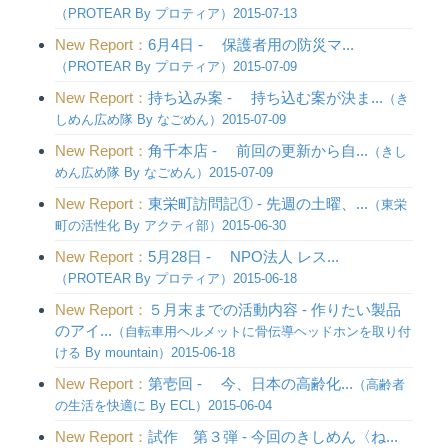
（PROTEAR By プロティア）2015-07-13
New Report：
6月4日 - 保護者用の防災マ...
（PROTEAR By プロティア）2015-07-09
New Report：
持ち込み案 - 持ち込む案が決ま...
（き
しめん広め隊 By なごめん）2015-07-09
New Report：
角千本店 - 前回の更新から自...
（きし
めん広め隊 By なごめん）2015-07-09
New Report：
東栄町訪問記① - 先週の土曜、...
（東栄
町の活性化 By アクティ部）2015-06-30
New Report：
5月28日 - NPO法人 レス...
（PROTEAR By プロティア）2015-06-18
New Report：
５月末までの活動内容 - 作りたい製品
のアイ...
（自転車用ヘルメットに骨伝導ヘッドホンを取り付
ける By mountain）2015-06-18
New Report：
第壱回 - 今、日本の高齢化...
（高齢者
の生活を快適に By ECL）2015-06-04
New Report：
試作 第３弾 - 今回のきしめん〈ね...