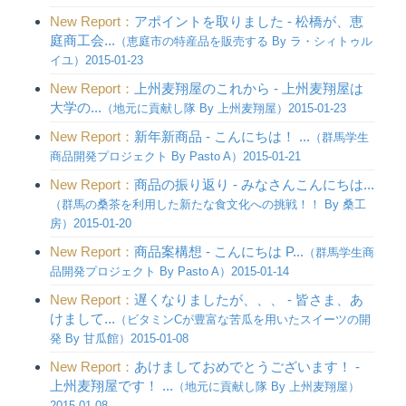
New Report：
アポイントを取りました - 松橋が、恵
庭商工会...
（恵庭市の特産品を販売する By ラ・シィトゥル
イユ）2015-01-23
New Report：
上州麦翔屋のこれから - 上州麦翔屋は
大学の...
（地元に貢献し隊 By 上州麦翔屋）2015-01-23
New Report：
新年新商品 - こんにちは！ ...
（群馬学生
商品開発プロジェクト By Pasto A）2015-01-21
New Report：
商品の振り返り - みなさんこんにちは...
（群馬の桑茶を利用した新たな食文化への挑戦！！ By 桑工
房）2015-01-20
New Report：
商品案構想 - こんにちは P...
（群馬学生商
品開発プロジェクト By Pasto A）2015-01-14
New Report：
遅くなりましたが、、、 - 皆さま、あ
けまして...
（ビタミンCが豊富な苦瓜を用いたスイーツの開
発 By 甘瓜館）2015-01-08
New Report：
あけましておめでとうございます！ -
上州麦翔屋です！ ...
（地元に貢献し隊 By 上州麦翔屋）
2015-01-08