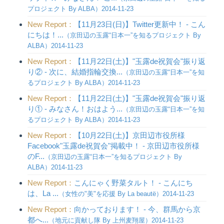
プロジェクト By ALBA）2014-11-23
New Report：
【11月23日(日)】Twitter更新中！ - こん
にちは！...
（京田辺の玉露“日本一”を知るプロジェクト By
ALBA）2014-11-23
New Report：
【11月22日(土)】"玉露de祝賀会"振り返
り② - 次に、結婚指輪交換...
（京田辺の玉露“日本一”を知
るプロジェクト By ALBA）2014-11-23
New Report：
【11月22日(土)】"玉露de祝賀会"振り返
り① - みなさん！おはよう...
（京田辺の玉露“日本一”を知
るプロジェクト By ALBA）2014-11-23
New Report：
【10月22日(土)】京田辺市役所様
Facebook"玉露de祝賀会"掲載中！ - 京田辺市役所様
のF...
（京田辺の玉露“日本一”を知るプロジェクト By
ALBA）2014-11-23
New Report：
こんにゃく野菜タルト！ - こんにち
は、La ...
（女性の"美"を応援 By La beautë）2014-11-23
New Report：
向かっております！ - 今、群馬から京
都へ...
（地元に貢献し隊 By 上州麦翔屋）2014-11-23