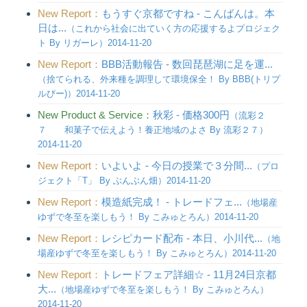
New Report：
もうすぐ京都ですね - こんばんは。本
日は...
（これから社会に出ていく方の応援するよプロジェク
ト By リガーレ）2014-11-20
New Report：
BBB活動報告 - 数回琵琶湖に足を運...
（捨てられる、外来種を調理して環境保全！ By BBB(トリプ
ルびー)）2014-11-20
New Product & Service：
秋彩 - 価格300円
（流彩２
７ 和菓子で伝えよう！養正地域のよさ By 流彩２７）
2014-11-20
New Report：
いよいよ - 今日の授業で３分間...
（プロ
ジェクト「T」 By ぶんぶん畑）2014-11-20
New Report：
模造紙完成！ - トレードフェ...
（地場産
ゆずで冬至を楽しもう！ By こみゅとろん）2014-11-20
New Report：
レシピカード配布 - 本日、小川代...
（地
場産ゆずで冬至を楽しもう！ By こみゅとろん）2014-11-20
New Report：
トレードフェア詳細☆ - 11月24日京都
大...
（地場産ゆずで冬至を楽しもう！ By こみゅとろん）
2014-11-20