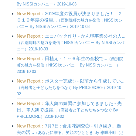
By NISSIカンパニー）2019-10-03
New Report：
2019年度の役員が決まりました！ - ２
０１９年度の役員...
（西別院町の魅力を発信！NISSIカン
パニー By NISSIカンパニー）2019-10-03
New Report：
エコバック作り - かん境事業公社の人...
（西別院町の魅力を発信！NISSIカンパニー By NISSIカンパ
ニー）2019-10-03
New Report：
田植え - １～６年生の全校で...
（西別院
町の魅力を発信！NISSIカンパニー By NISSIカンパニー）
2019-10-03
New Report：
ポスター完成✨ - 以前から作成してい...
（高齢者と子どもたちをつなぐ By PRICEMORE）2019-10-
02
New Report：
隼人舞の練習に参加してきました - 先
日、隼人舞で披露...
（高齢者と子どもたちをつなぐ By
PRICEMORE）2019-10-02
New Report：
7月7日 : 食用花調査② - 引き続き、過
去の活...
（あなたに贈る、笑顔のひととき By 彩咲小町（さ