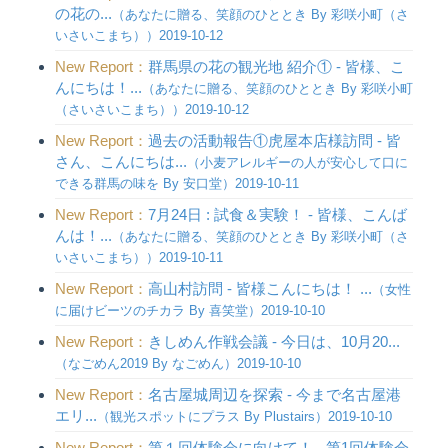
の花の...
（あなたに贈る、笑顔のひととき By 彩咲小町（さ
いさいこまち））2019-10-12
New Report：
群馬県の花の観光地 紹介① - 皆様、こ
んにちは！...
（あなたに贈る、笑顔のひととき By 彩咲小町
（さいさいこまち））2019-10-12
New Report：
過去の活動報告①虎屋本店様訪問 - 皆
さん、こんにちは...
（小麦アレルギーの人が安心して口に
できる群馬の味を By 安口堂）2019-10-11
New Report：
7月24日 : 試食＆実験！ - 皆様、こんば
んは！...
（あなたに贈る、笑顔のひととき By 彩咲小町（さ
いさいこまち））2019-10-11
New Report：
高山村訪問 - 皆様こんにちは！ ...
（女性
に届けビーツのチカラ By 喜笑堂）2019-10-10
New Report：
きしめん作戦会議 - 今日は、10月20...
（なごめん2019 By なごめん）2019-10-10
New Report：
名古屋城周辺を探索 - 今まで名古屋港
エリ...
（観光スポットにプラス By Plustairs）2019-10-10
New Report：
第１回体験会に向けて！ - 第1回体験会