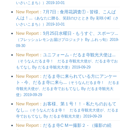
いさいこまち））2019-10-01
New Report：
7月7日 : 食用花調査① - 皆様、こんば
んは！...
（あなたに贈る、笑顔のひととき By 彩咲小町（さ
いさいこまち））2019-10-01
New Report：
9月25日水曜日 - もうすぐ、スポーツ...
（フレッシュレモンお届けプロジェクト By ふれっ旬）2019-
09-30
New Report：
ユニフォーム - だるま寺観光大使は...
（そうなんだるま寺！ だるま寺観光大使が、だるま寺でお
もてなし By だるま寺観光大使）2019-09-29
New Report：
だるま寺に来られている方にアンケー
ト - 今、だるま寺に来ら...
（そうなんだるま寺！ だるま
寺観光大使が、だるま寺でおもてなし By だるま寺観光大
使）2019-09-29
New Report：
お客様、第１号！！ - 私たちのおもて
なし...
（そうなんだるま寺！ だるま寺観光大使が、だるま
寺でおもてなし By だるま寺観光大使）2019-09-29
New Report：
だるま寺C Mー撮影２ - （撮影の続