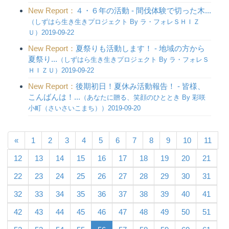
New Report：
４・６年の活動 - 間伐体験で切った木...
（しずはら生き生きプロジェクト By ラ・フォレＳＨＩＺ
Ｕ）2019-09-22
New Report：
夏祭りも活動します！ - 地域の方から
夏祭り...
（しずはら生き生きプロジェクト By ラ・フォレＳ
ＨＩＺＵ）2019-09-22
New Report：
後期初日！夏休み活動報告！ - 皆様、
こんばんは！...
（あなたに贈る、笑顔のひととき By 彩咲
小町（さいさいこまち））2019-09-20
«
1
2
3
4
5
6
7
8
9
10
11
12
13
14
15
16
17
18
19
20
21
22
23
24
25
26
27
28
29
30
31
32
33
34
35
36
37
38
39
40
41
42
43
44
45
46
47
48
49
50
51