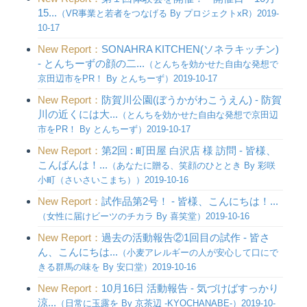
15...
（VR事業と若者をつなげる By プロジェクトxR）2019-
10-17
New Report：
SONAHRA KITCHEN(ソネラキッチン)
- とんちーずの顔の二...
（とんちを効かせた自由な発想で
京田辺市をPR！ By とんちーず）2019-10-17
New Report：
防賀川公園(ぼうかがわこうえん) - 防賀
川の近くには大...
（とんちを効かせた自由な発想で京田辺
市をPR！ By とんちーず）2019-10-17
New Report：
第2回 : 町田屋 白沢店 様 訪問 - 皆様、
こんばんは！...
（あなたに贈る、笑顔のひととき By 彩咲
小町（さいさいこまち））2019-10-16
New Report：
試作品第2号！ - 皆様、こんにちは！...
（女性に届けビーツのチカラ By 喜笑堂）2019-10-16
New Report：
過去の活動報告②1回目の試作 - 皆さ
ん、こんにちは...
（小麦アレルギーの人が安心して口にで
きる群馬の味を By 安口堂）2019-10-16
New Report：
10月16日 活動報告 - 気づけばすっかり
涼...
（日常に玉露を By 京茶辺 -KYOCHANABE-）2019-10-