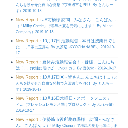
んちを効かせた自由な発想で京田辺市をPR！ By とんちー
ず）2019-10-18
New Report：
JA前橋様 訪問 - みなさん、こんばん...
（「Milky Cherie」で群馬の夏を元気にします！ By Michel
Company）2019-10-18
New Report：
10月17日 活動報告 - 本日は授業日でし
た...
（日常に玉露を By 京茶辺 -KYOCHANABE-）2019-10-
17
New Report：
夏休み活動報告会！ - 皆様、こんにち
は！...
（女性に届けビーツのチカラ By 喜笑堂）2019-10-17
New Report：
10月17日☀︎ - 皆さんこんにちは！...
（と
んちを効かせた自由な発想で京田辺市をPR！ By とんちー
ず）2019-10-17
New Report：
10月16日水曜日 - スポーツフェステ
ィ...
（フレッシュレモンお届けプロジェクト By ふれっ旬）
2019-10-17
New Report：
伊勢崎市役所農政課様 訪問 - みなさ
ん、こんばん...
（「Milky Cherie」で群馬の夏を元気にしま