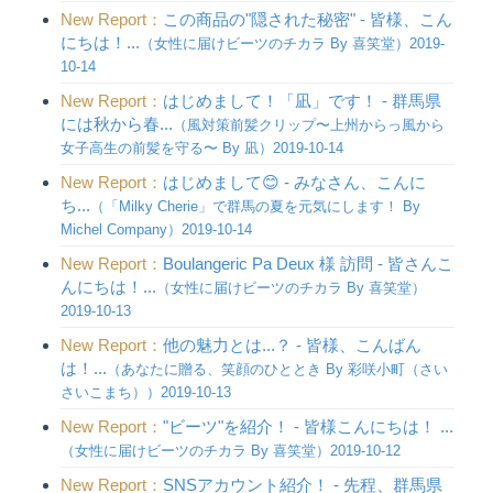
New Report：
この商品の"隠された秘密" - 皆様、こん
にちは！...
（女性に届けビーツのチカラ By 喜笑堂）2019-
10-14
New Report：
はじめまして！「凪」です！ - 群馬県
には秋から春...
（風対策前髪クリップ〜上州からっ風から
女子高生の前髪を守る〜 By 凪）2019-10-14
New Report：
はじめまして😊 - みなさん、こんに
ち...
（「Milky Cherie」で群馬の夏を元気にします！ By
Michel Company）2019-10-14
New Report：
Boulangeric Pa Deux 様 訪問 - 皆さんこ
んにちは！...
（女性に届けビーツのチカラ By 喜笑堂）
2019-10-13
New Report：
他の魅力とは...？ - 皆様、こんばん
は！...
（あなたに贈る、笑顔のひととき By 彩咲小町（さい
さいこまち））2019-10-13
New Report：
"ビーツ"を紹介！ - 皆様こんにちは！ ...
（女性に届けビーツのチカラ By 喜笑堂）2019-10-12
New Report：
SNSアカウント紹介！ - 先程、群馬県