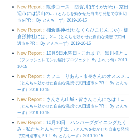
New Report：
散歩コース 防賀川(ぼうががわ) - 京田
辺市には沢山の...
（とんちを効かせた自由な発想で京田辺
市をPR！ By とんちーず）2019-10-15
New Report：
棚倉孫神社(たなくらひこじんじゃ) - 棚
倉孫神社には、2...
（とんちを効かせた自由な発想で京田
辺市をPR！ By とんちーず）2019-10-15
New Report：
10月9日水曜日 - これまで、黒川様と...
（フレッシュレモンお届けプロジェクト By ふれっ旬）2019-
10-15
New Report：
カフェ りあん - 市長さんのオススメ...
（とんちを効かせた自由な発想で京田辺市をPR！ By とんち
ーず）2019-10-15
New Report：
さんさん山城 - 皆さんこんにちは！...
（とんちを効かせた自由な発想で京田辺市をPR！ By とんち
ーず）2019-10-15
New Report：
10月10日 ハンバーグダイニングたく
み - 私たちとんちーずは...
（とんちを効かせた自由な発想
で京田辺市をPR！ By とんちーず）2019-10-15