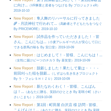
に向け...
（VR事業と若者をつなげる By プロジェクトxR）
2019-10-10
New Report：
隼人舞のリハーサルに行ってきました
🌾 - 月読神社で行われて...
（高齢者と子どもたちをつなぐ
By PRICEMORE）2019-10-10
New Report：
試作品を作っていただきました！ - 皆
さん、こんにちは...
（小麦アレルギーの人が安心して口に
できる群馬の味を By 安口堂）2019-10-09
New Report：
はじめまして！ - 皆様、こんにちは！...
（女性に届けビーツのチカラ By 喜笑堂）2019-10-09
New Report：
脱穀しました！果たして量は・・・ -
前回刈った稲を脱穀...
（しずはら生き生きプロジェクト
By ラ・フォレＳＨＩＺＵ）2019-10-09
New Report：
新たなわくわく！ - 皆様、こんばん
は！...
（あなたに贈る、笑顔のひととき By 彩咲小町（さい
さいこまち））2019-10-08
New Report：
第1回 : 町田屋 白沢店 様 訪問 - 皆様、
こんばんは！...
（あなたに贈る、笑顔のひととき By 彩咲