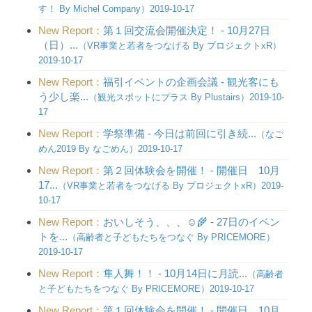
す！ By Michel Company）2019-10-17
New Report：
第１回交流会開催決定！ - 10月27日
（日）...
（VR事業と若者をつなげる By プロジェクトxR）
2019-10-17
New Report：
福引イベントの企画会議 - 観光客にも
う少し楽...
（観光スポットにプラス By Plustairs）2019-10-
17
New Report：
学祭準備 - 今日は前回に引き続...
（なご
めん2019 By なごめん）2019-10-17
New Report：
第２回体験会を開催！ - 開催日 10月
17...
（VR事業と若者をつなげる By プロジェクトxR）2019-
10-17
New Report：
おいしそう、、、☺️🌾 - 27日のイベン
トを...
（高齢者と子どもたちをつなぐ By PRICEMORE）
2019-10-17
New Report：
隼人舞！！ - 10月14日に月読...
（高齢者
と子どもたちをつなぐ By PRICEMORE）2019-10-17
New Report：
第１回体験会を開催！ - 開催日 10月