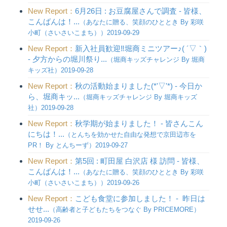
New Report：
6月26日 : お豆腐屋さんで調査 - 皆様、
こんばんは！...
（あなたに贈る、笑顔のひととき By 彩咲
小町（さいさいこまち））2019-09-29
New Report：
新入社員歓迎‼︎堀商ミニツアー♪( ´▽｀)
- 夕方からの堀川祭り...
（堀商キッズチャレンジ By 堀商
キッズ社）2019-09-28
New Report：
秋の活動始まりました(*'▽'*) - 今日か
ら、堀商キッ...
（堀商キッズチャレンジ By 堀商キッズ
社）2019-09-28
New Report：
秋学期が始まりました！ - 皆さんこん
にちは！...
（とんちを効かせた自由な発想で京田辺市を
PR！ By とんちーず）2019-09-27
New Report：
第5回 : 町田屋 白沢店 様 訪問 - 皆様、
こんばんは！...
（あなたに贈る、笑顔のひととき By 彩咲
小町（さいさいこまち））2019-09-26
New Report：
こども食堂に参加しました！ - 昨日は
せせ...
（高齢者と子どもたちをつなぐ By PRICEMORE）
2019-09-26