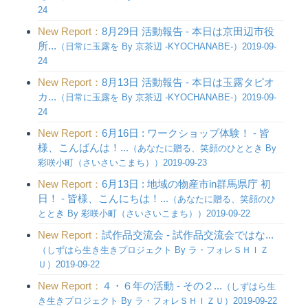
24
New Report：
8月29日 活動報告 - 本日は京田辺市役
所...
（日常に玉露を By 京茶辺 -KYOCHANABE-）2019-09-
24
New Report：
8月13日 活動報告 - 本日は玉露タピオ
カ...
（日常に玉露を By 京茶辺 -KYOCHANABE-）2019-09-
24
New Report：
6月16日 : ワークショップ体験！ - 皆
様、こんばんは！...
（あなたに贈る、笑顔のひととき By
彩咲小町（さいさいこまち））2019-09-23
New Report：
6月13日 : 地域の物産市in群馬県庁 初
日！ - 皆様、こんにちは！...
（あなたに贈る、笑顔のひ
ととき By 彩咲小町（さいさいこまち））2019-09-22
New Report：
試作品交流会 - 試作品交流会ではな...
（しずはら生き生きプロジェクト By ラ・フォレＳＨＩＺ
Ｕ）2019-09-22
New Report：
４・６年の活動 - その２...
（しずはら生
き生きプロジェクト By ラ・フォレＳＨＩＺＵ）2019-09-22