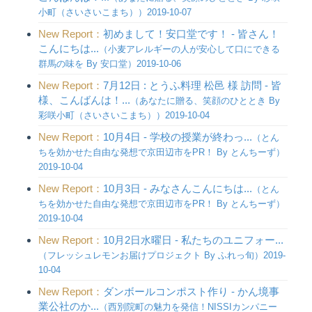
小町（さいさいこまち））2019-10-07
New Report：
初めまして！安口堂です！ - 皆さん！
こんにちは...
（小麦アレルギーの人が安心して口にできる
群馬の味を By 安口堂）2019-10-06
New Report：
7月12日 : とうふ料理 松邑 様 訪問 - 皆
様、こんばんは！...
（あなたに贈る、笑顔のひととき By
彩咲小町（さいさいこまち））2019-10-04
New Report：
10月4日 - 学校の授業が終わっ...
（とん
ちを効かせた自由な発想で京田辺市をPR！ By とんちーず）
2019-10-04
New Report：
10月3日 - みなさんこんにちは...
（とん
ちを効かせた自由な発想で京田辺市をPR！ By とんちーず）
2019-10-04
New Report：
10月2日水曜日 - 私たちのユニフォー...
（フレッシュレモンお届けプロジェクト By ふれっ旬）2019-
10-04
New Report：
ダンボールコンポスト作り - かん境事
業公社のか...
（西別院町の魅力を発信！NISSIカンパニー