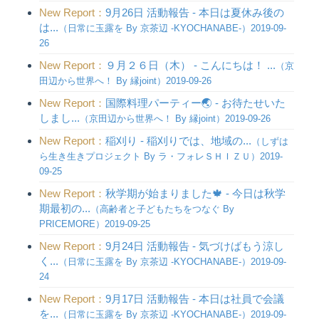
New Report：
9月26日 活動報告 - 本日は夏休み後の
は...
（日常に玉露を By 京茶辺 -KYOCHANABE-）2019-09-
26
New Report：
９月２６日（木） - こんにちは！ ...
（京
田辺から世界へ！ By 縁joint）2019-09-26
New Report：
国際料理パーティー🌏 - お待たせいた
しまし...
（京田辺から世界へ！ By 縁joint）2019-09-26
New Report：
稲刈り - 稲刈りでは、地域の...
（しずは
ら生き生きプロジェクト By ラ・フォレＳＨＩＺＵ）2019-
09-25
New Report：
秋学期が始まりました🍁 - 今日は秋学
期最初の...
（高齢者と子どもたちをつなぐ By
PRICEMORE）2019-09-25
New Report：
9月24日 活動報告 - 気づけばもう涼し
く...
（日常に玉露を By 京茶辺 -KYOCHANABE-）2019-09-
24
New Report：
9月17日 活動報告 - 本日は社員で会議
を...
（日常に玉露を By 京茶辺 -KYOCHANABE-）2019-09-